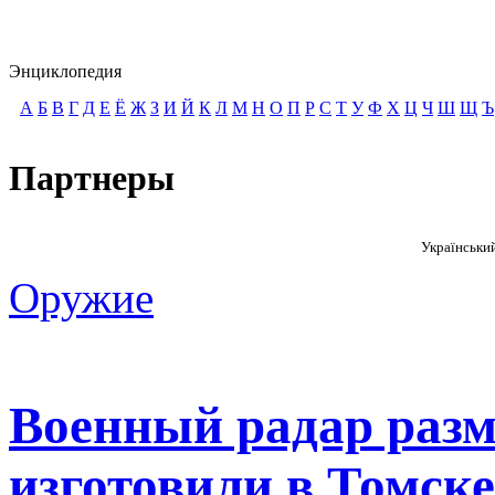
Энциклопедия
А
Б
В
Г
Д
Е
Ё
Ж
З
И
Й
К
Л
М
Н
О
П
Р
С
Т
У
Ф
Х
Ц
Ч
Ш
Щ
Ъ
Партнеры
Українськи
Оружие
Военный радар разм
изготовили в Томске