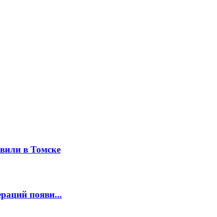
вили в Томске
раций появи...