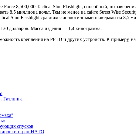
ce Force 8,500,000 Tactical Stun Flashlight, способный, по завер
ть 8,5 миллиона вольт. Тем не менее на сайте Street Wise Securi
ical Stun Flashlight сравним с аналогичными шокерами на 8,5 ми
— 130 долларов. Масса изделия — 1,4 килограмма.
ожность крепления на PFTD и других устройств. К примеру, н
ed
ет Гатлинга
омаха"
нь»
ирующих спусков
ппировки стран НАТО