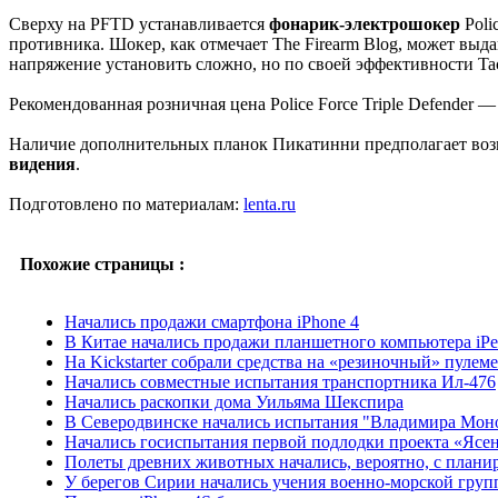
Сверху на PFTD устанавливается
фонарик-электрошокер
Poli
противника. Шокер, как отмечает The Firearm Blog, может выдава
напряжение установить сложно, но по своей эффективности Tact
Рекомендованная розничная цена Police Force Triple Defender 
Наличие дополнительных планок Пикатинни предполагает возм
видения
.
Подготовлено по материалам:
lenta.ru
Похожие страницы :
Начались продажи смартфона iPhone 4
В Китае начались продажи планшетного компьютера iP
На Kickstarter собрали средства на «резиночный» пулем
Начались совместные испытания транспортника Ил-476
Начались раскопки дома Уильяма Шекспира
В Северодвинске начались испытания "Владимира Мон
Начались госиспытания первой подлодки проекта «Ясе
Полеты древних животных начались, вероятно, с план
У берегов Сирии начались учения военно-морской гру