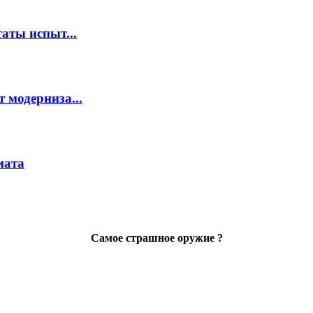
аты испыт...
 модерниза...
мата
Самое страшное оружие ?