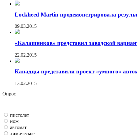
Lockheed Martin продемонстрировала результ
09.03.2015
«Калашников» представил заводской вариант
22.02.2015
Канадцы представили проект «умного» авто
13.02.2015
Опрос
пистолет
нож
автомат
химическое