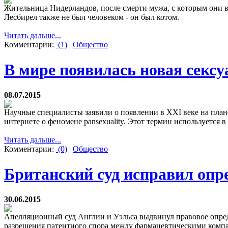
Жительница Нидерландов, после смерти мужа, с которым они в
Лесбирел также не был человеком - он был котом.
Читать дальше...
Комментарии:
(1)
|
Общество
В мире появилась новая секс
08.07.2015
Научные специалисты заявили о появлении в XXI веке на план
интернете о феномене pansexuality. Этот термин используется 
Читать дальше...
Комментарии:
(0)
|
Общество
Британский суд исправил опр
30.06.2015
Апелляционный суд Англии и Уэльса выдвинул правовое опреде
разрешения патентного спора между фармацевтическими компан