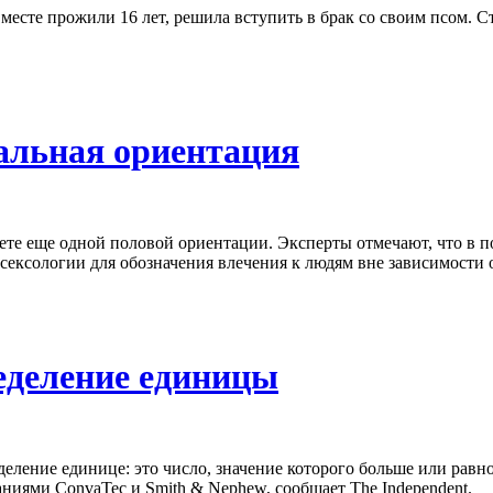
месте прожили 16 лет, решила вступить в брак со своим псом. 
уальная ориентация
ете еще одной половой ориентации. Эксперты отмечают, что в п
в сексологии для обозначения влечения к людям вне зависимости
еделение единицы
ление единице: это число, значение которого больше или равно
иями ConvaTec и Smith & Nephew, сообщает The Independent.