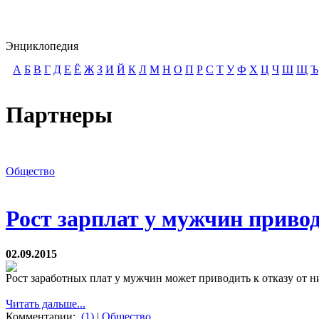
Энциклопедия
А
Б
В
Г
Д
Е
Ё
Ж
З
И
Й
К
Л
М
Н
О
П
Р
С
Т
У
Ф
Х
Ц
Ч
Ш
Щ
Ъ
Партнеры
Общество
Рост зарплат у мужчин привод
02.09.2015
Рост заработных плат у мужчин может приводить к отказу от н
Читать дальше...
Комментарии:
(1)
|
Общество