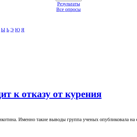
Результаты
Все опросы
Ы
Ь
Э
Ю
Я
ит к отказу от курения
икотина. Именно такие выводы группа ученых опубликовала на с