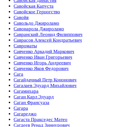
Савойская Династия
Савойская Капуста
Савойское Герцогство
Савойя
Савольдо Джироламо
Савонарола Джироламо
Савранский Леонид Филиппович
Саврасов Алексей Кондратьевич
Савроматы
Савченко Аркадий Маркович
Савченко Иван Григорьевич
Савченко Игорь Андреевич
Савченко Яков Федорович
Сага
Сагайдачный Петр Кононович
Сагалаев Эдуард Михайлович
Сагамихара
Саган Карл Эдуард
Саган Франсуаза
Сагара
Сагареджо
Сагаста Пракседес Матео
Сагдеев Ренад Зиннурович