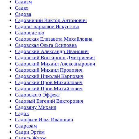
Садизм
Садко
Садова
Садовничий Виктор Антонович
Садово-парковое Искусство
Садоводство
Садовская Елизавета Михайловна
Садовская Ольга Осиповна
Садовский Александр Иванович
Садовский Виссарион Дмитриевич
Садовский Михаил Александрович
Садовский Михаил Провович
Садовский Николай Карпович
Садовский Пров Михайлович
Садовский Пров Михайлович
Садовского Эффект
Садовый Евгений Викторович
Садовяну Михаил
Садок
Садофьев Илья Иванович
Садразам
Садри Эртем
Садуль Жорж