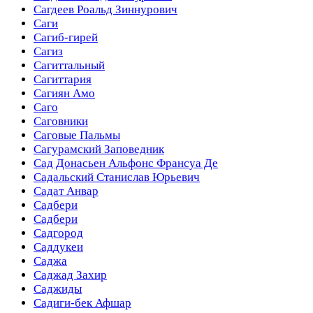
Сагдеев Роальд Зиннурович
Саги
Сагиб-гирей
Сагиз
Сагиттальный
Сагиттария
Сагиян Амо
Саго
Саговники
Саговые Пальмы
Сагурамский Заповедник
Сад Донасьен Альфонс Франсуа Де
Садальский Станислав Юрьевич
Садат Анвар
Садбери
Садбери
Садгород
Саддукеи
Саджа
Саджад Захир
Саджиды
Садиги-бек Афшар