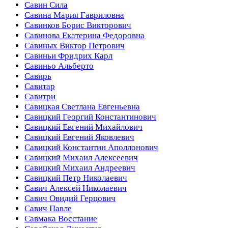
Савин Сила
Савина Мария Гавриловна
Савинков Борис Викторович
Савинова Екатерина Федоровна
Савиных Виктор Петрович
Савиньи Фридрих Карл
Савиньо Альберто
Савирь
Савитар
Савитри
Савицкая Светлана Евгеньевна
Савицкий Георгий Константинович
Савицкий Евгений Михайлович
Савицкий Евгений Яковлевич
Савицкий Константин Аполлонович
Савицкий Михаил Алексеевич
Савицкий Михаил Андреевич
Савицкий Петр Николаевич
Савич Алексей Николаевич
Савич Овидий Герцович
Савич Павле
Савмака Восстание