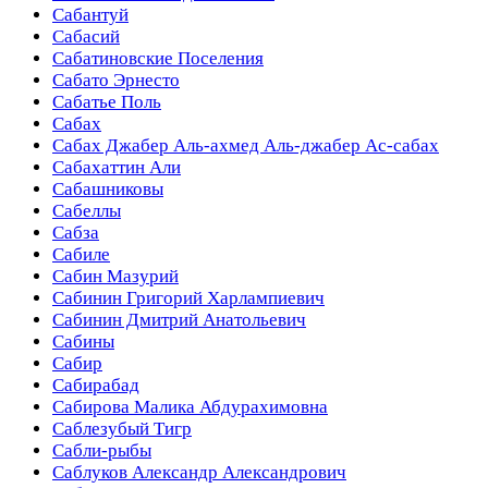
Сабантуй
Сабасий
Сабатиновские Поселения
Сабато Эрнесто
Сабатье Поль
Сабах
Сабах Джабер Аль-ахмед Аль-джабер Ас-сабах
Сабахаттин Али
Сабашниковы
Сабеллы
Сабза
Сабиле
Сабин Мазурий
Сабинин Григорий Харлампиевич
Сабинин Дмитрий Анатольевич
Сабины
Сабир
Сабирабад
Сабирова Малика Абдурахимовна
Саблезубый Тигр
Сабли-рыбы
Саблуков Александр Александрович