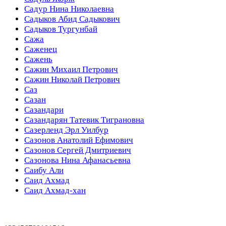
Садур Нина Николаевна
Садыков Абид Садыкович
Садыков Тургунбай
Сажа
Саженец
Сажень
Сажин Михаил Петрович
Сажин Николай Петрович
Саз
Сазан
Сазандари
Сазандарян Татевик Тиграновна
Сазерленд Эрл Уилбур
Сазонов Анатолий Ефимович
Сазонов Сергей Дмитриевич
Сазонова Нина Афанасьевна
Саибу Али
Саид Ахмад
Саид Ахмад-хан