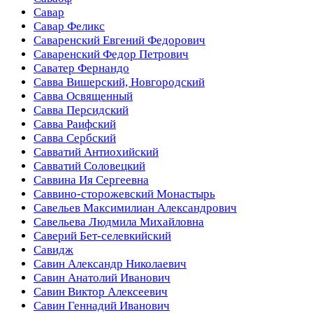
Савар
Савар Феликс
Саваренский Евгений Федорович
Саваренский Федор Петрович
Саватер Фернандо
Савва Вишерский, Новгородский
Савва Освященный
Савва Персидский
Савва Раифский
Савва Сербский
Савватий Антиохийский
Савватий Соловецкий
Саввина Ия Сергеевна
Саввино-сторожевский Монастырь
Савельев Максимилиан Александрович
Савельева Людмила Михайловна
Саверий Бет-селевкийский
Савидж
Савин Александр Николаевич
Савин Анатолий Иванович
Савин Виктор Алексеевич
Савин Геннадий Иванович