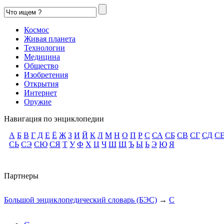
Космос
Живая планета
Технологии
Медицина
Общество
Изобретения
Открытия
Интернет
Оружие
Навигация по энциклопедии
А
Б
В
Г
Д
Е
Ё
Ж
З
И
Й
К
Л
М
Н
О
П
Р
С
СА
СБ
СВ
СГ
СД
С
СЬ
СЭ
СЮ
СЯ
Т
У
Ф
Х
Ц
Ч
Ш
Щ
Ъ
Ы
Ь
Э
Ю
Я
Партнеры
Большой энциклопедический словарь (БЭС)
→
С