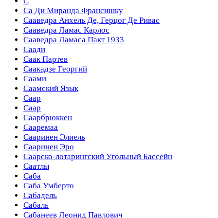
С
Са Ди Миранда Франсишку
Сааведра Анхель Де, Герцог Де Ривас
Сааведра Ламас Карлос
Сааведра Ламаса Пакт 1933
Саади
Саак Партев
Саакадзе Георгий
Саами
Саамский Язык
Саар
Саар
Саарбрюккен
Сааремаа
Сааринен Элиель
Сааринен Эро
Саарско-лотарингский Угольный Бассейн
Саатлы
Саба
Саба Умберто
Сабадель
Сабаль
Сабанеев Леонид Павлович