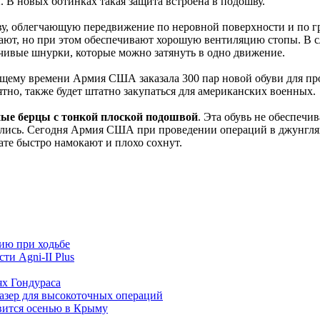
 В новых ботинках такая защита встроена в подошву.
, облегчающую передвижение по неровной поверхности и по гря
т, но при этом обеспечивают хорошую вентиляцию стопы. В слу
чивые шнурки, которые можно затянуть в одно движение.
оящему времени Армия США заказала 300 пар новой обуви для п
ятно, также будет штатно закупаться для американских военных.
ые берцы с тонкой плоской подошвой
. Эта обувь не обеспечи
лись. Сегодня Армия США при проведении операций в джунглях
те быстро намокают и плохо сохнут.
ию при ходьбе
ти Agni-II Plus
х Гондураса
азер для высокоточных операций
вится осенью в Крыму