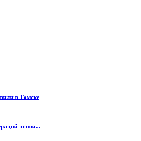
вили в Томске
раций появи...