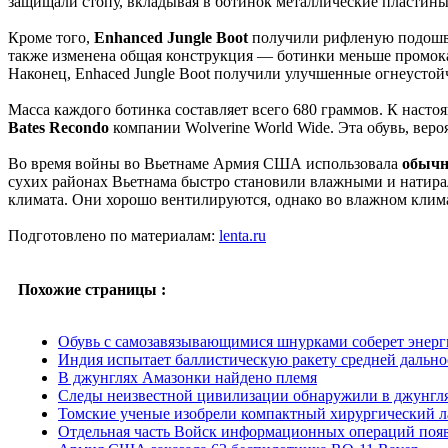
защищали стопу, вкладывая в ботинок металлические пластины.
Кроме того,
Enhanced Jungle Boot
получили рифленую подошву
также изменена общая конструкция — ботинки меньше промокаю
Наконец, Enhaced Jungle Boot получили улучшенные огнеустой
Масса каждого ботинка составляет всего 680 граммов. К наст
Bates Recondo
компании Wolverine World Wide. Эта обувь, веро
Во время войны во Вьетнаме Армия США использовала
обычн
сухих районах Вьетнама быстро становили влажными и натира
климата. Они хорошо вентилируются, однако во влажном клима
Подготовлено по материалам:
lenta.ru
Похожие страницы :
Обувь с самозавязывающимися шнурками соберет энерг
Индия испытает баллистическую ракету средней дальнос
В джунглях Амазонки найдено племя
Следы неизвестной цивилизации обнаружили в джунгля
Томские ученые изобрели компактный хирургический л
Отдельная часть Войск информационных операций поя