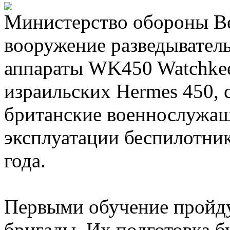
Министерство обороны В
вооружение разведывател
аппараты WK450 Watchkeep
израильских Hermes 450, с
британские военнослужащ
эксплуатации беспилотник
года.
Первыми обучение пройду
бригады. Их подготовка б