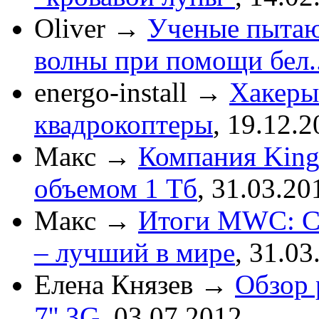
Oliver
→
Ученые пытаю
волны при помощи бел..
energo-install
→
Хакеры
квадрокоптеры
,
19.12.2
Макс
→
Компания King
объемом 1 Тб
,
31.03.20
Макс
→
Итоги MWC: См
– лучший в мире
,
31.03
Елена Князев
→
Обзор 
7'' 3G
,
03.07.2012