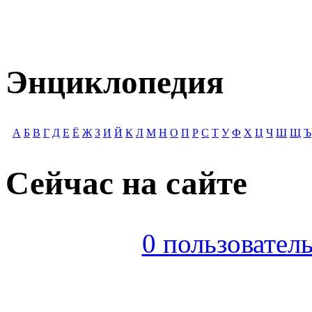
Энциклопедия
А
Б
В
Г
Д
Е
Ё
Ж
З
И
Й
К
Л
М
Н
О
П
Р
С
Т
У
Ф
Х
Ц
Ч
Ш
Щ
Ъ
Сейчас на сайте
0 пользователь