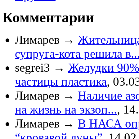
Комментарии
Лимарев
→
Жительница
супруга-кота решила в..
segrei3
→
Желудки 90%
частицы пластика
,
03.0
Лимарев
→
Наличие азо
на жизнь на экзоп...
,
14
Лимарев
→
В НАСА опр
“кровавой луны”
,
14.02