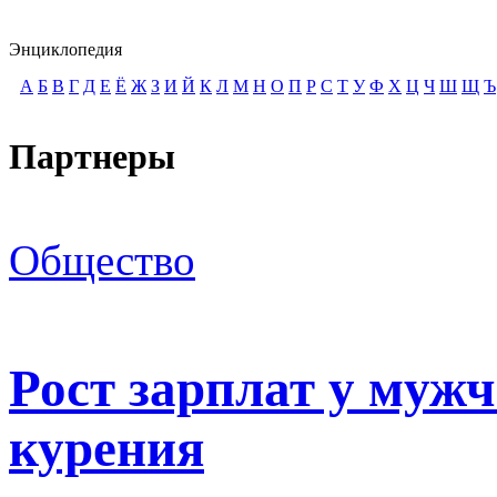
Энциклопедия
А
Б
В
Г
Д
Е
Ё
Ж
З
И
Й
К
Л
М
Н
О
П
Р
С
Т
У
Ф
Х
Ц
Ч
Ш
Щ
Ъ
Партнеры
Общество
Рост зарплат у мужч
курения