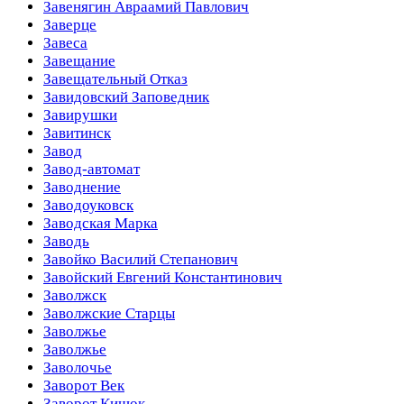
Завенягин Авраамий Павлович
Заверце
Завеса
Завещание
Завещательный Отказ
Завидовский Заповедник
Завирушки
Завитинск
Завод
Завод-автомат
Заводнение
Заводоуковск
Заводская Марка
Заводь
Завойко Василий Степанович
Завойский Евгений Константинович
Заволжск
Заволжские Старцы
Заволжье
Заволжье
Заволочье
Заворот Век
Заворот Кишок