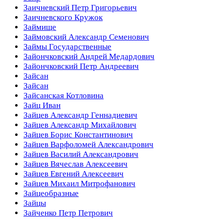
Заичневский Петр Григорьевич
Заичневского Кружок
Займище
Займовский Александр Семенович
Займы Государственные
Зайончковский Андрей Медардович
Зайончковский Петр Андреевич
Зайсан
Зайсан
Зайсанская Котловина
Зайц Иван
Зайцев Александр Геннадиевич
Зайцев Александр Михайлович
Зайцев Борис Константинович
Зайцев Варфоломей Александрович
Зайцев Василий Александрович
Зайцев Вячеслав Алексеевич
Зайцев Евгений Алексеевич
Зайцев Михаил Митрофанович
Зайцеобразные
Зайцы
Зайченко Петр Петрович