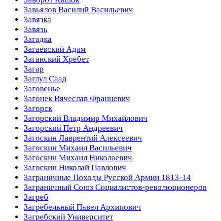
Завьялов Василий Васильевич
Завязка
Завязь
Загадка
Загаевский Адам
Заганский Хребет
Загар
Заглул Саад
Заговенье
Загонек Вячеслав Францевич
Загорск
Загорский Владимир Михайлович
Загорский Петр Андреевич
Загоскин Лаврентий Алексеевич
Загоскин Михаил Васильевич
Загоскин Михаил Николаевич
Загоскин Николай Павлович
Заграничные Походы Русской Армии 1813-14
Заграничный Союз Социалистов-революционеров
Загреб
Загребельный Павел Архипович
Загребский Университет