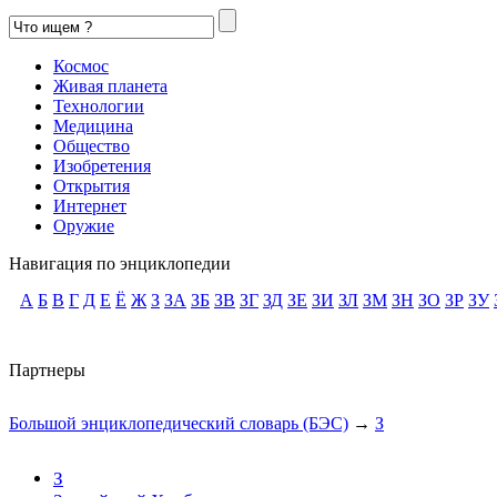
Космос
Живая планета
Технологии
Медицина
Общество
Изобретения
Открытия
Интернет
Оружие
Навигация по энциклопедии
А
Б
В
Г
Д
Е
Ё
Ж
З
ЗА
ЗБ
ЗВ
ЗГ
ЗД
ЗЕ
ЗИ
ЗЛ
ЗМ
ЗН
ЗО
ЗР
ЗУ
Партнеры
Большой энциклопедический словарь (БЭС)
→
З
З