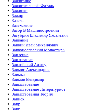
Зажигание
Зажигательный Фитиль
Зажинки
Зажор
Зазель
Заземление
Зазор В Машиностроении
Зазубрин Владимир Яковлевич
Заикание
Заикин Иван Михайлович
Заиконоспасский Монастырь
Заиление
Заиливание
Заилийский Алатау
Заимис Александрос
Заимка
Заимов Владимир
Заимствование
Заимствование Литературное
Заимствования Теория
Заинск
Заир
Заир