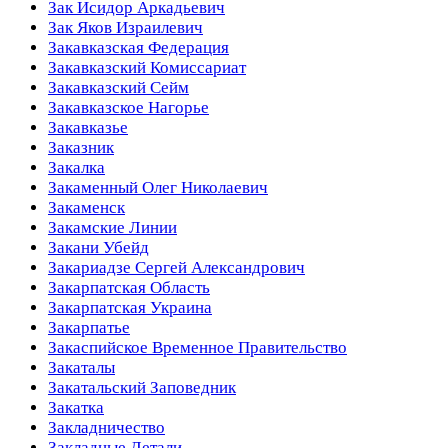
Зак Исидор Аркадьевич
Зак Яков Израилевич
Закавказская Федерация
Закавказский Комиссариат
Закавказский Сейм
Закавказское Нагорье
Закавказье
Заказник
Закалка
Закаменный Олег Николаевич
Закаменск
Закамские Линии
Закани Убейд
Закариадзе Сергей Александрович
Закарпатская Область
Закарпатская Украина
Закарпатье
Закаспийское Временное Правительство
Закаталы
Закатальский Заповедник
Закатка
Закладничество
Закладные Детали