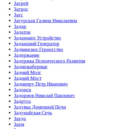
Загрей
Загрос
Загс
Загурская Галина Николаевна
Задар
Задаток
Задающее Устройство
Задающий Генератор
Задвинское Герцогство
Задержание
Задержка Психического Развития
Заднежаберные
Задний Мозг
Задний Мост
Заднипру Петр Иванович
Задонск
Задорнов Николай Павлович
Задруга
Задувка Доменной Печи
Задунайская Сечь
Заеда
Заем