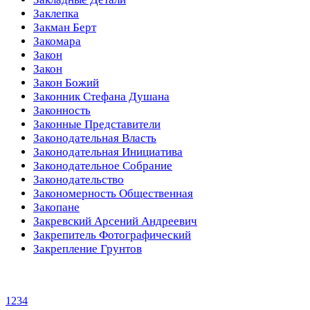
Заклепка
Закман Берт
Закомара
Закон
Закон
Закон Божий
Законник Стефана Душана
Законность
Законные Представители
Законодательная Власть
Законодательная Инициатива
Законодательное Собрание
Законодательство
Закономерность Общественная
Закопане
Закревский Арсений Андреевич
Закрепитель Фотографический
Закрепление Грунтов
1
2
3
4