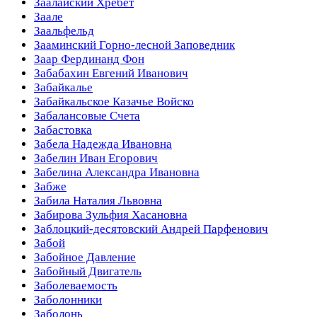
Заалайский Хребет
Заале
Заальфельд
Зааминский Горно-лесной Заповедник
Заар Фердинанд Фон
Забабахин Евгений Иванович
Забайкалье
Забайкальское Казачье Войско
Забалансовые Счета
Забастовка
Забела Надежда Ивановна
Забелин Иван Егорович
Забелина Александра Ивановна
Забже
Забила Наталия Львовна
Забирова Зульфия Хасановна
Заблоцкий-десятовский Андрей Парфенович
Забой
Забойное Давление
Забойный Двигатель
Заболеваемость
Заболонники
Заболонь