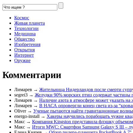
Космос
Живая планета
Технологии
Медицина
Общество
Изобретения
Открытия
Интернет
Оружие
Комментарии
Лимарев
→
Жительница Нидерландов после смерти супруг
segrei3
→
Желудки 90% морских птиц содержат частицы 
Лимарев
→
Наличие азота в атмосфере может указать на ж
Лимарев
→
В НАСА опровергли конец света из-за “кров
Oliver
→
Ученые пытаются найти гравитационные волны 
energo-install
→
Хакеры научились порабощать чужие ква
Макс
→
Компания Kingston представила флэшку объемом
Макс
→
Итоги MWC: Смартфон Samsung Galaxy S III – л
Елена Князев
→
Обзор ридера-планшета PocketBook A 7''