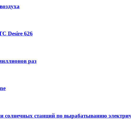
воздуха
C Desire 626
 миллионов раз
one
ии солнечных станций по вырабатыванию электрич