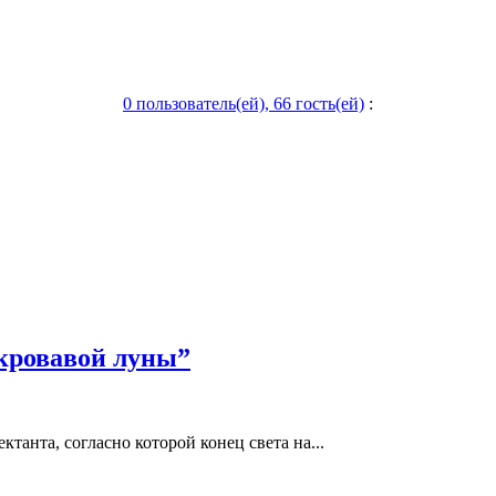
0 пользователь(ей), 66 гость(ей)
:
“кровавой луны”
анта, согласно которой конец света на...