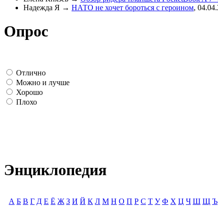
Надежда Я
→
НАТО не хочет бороться с героином
,
04.04
Опрос
Отлично
Можно и лучше
Хорошо
Плохо
Энциклопедия
А
Б
В
Г
Д
Е
Ё
Ж
З
И
Й
К
Л
М
Н
О
П
Р
С
Т
У
Ф
Х
Ц
Ч
Ш
Щ
Ъ