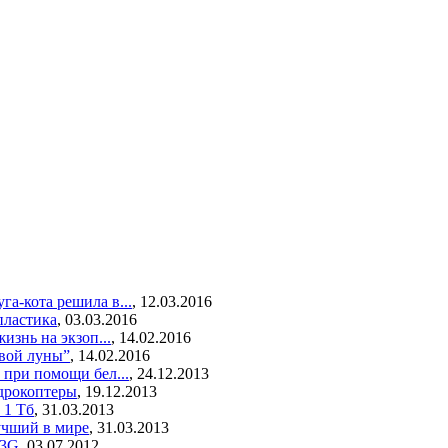
а-кота решила в...
,
12.03.2016
пластика
,
03.03.2016
изнь на экзоп...
,
14.02.2016
авой луны”
,
14.02.2016
при помощи бел...
,
24.12.2013
дрокоптеры
,
19.12.2013
 1 Тб
,
31.03.2013
учший в мире
,
31.03.2013
 3G
,
03.07.2012