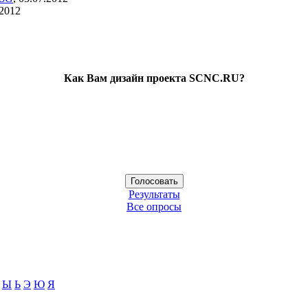
.2012
Как Вам дизайн проекта SCNC.RU?
Результаты
Все опросы
Ы
Ь
Э
Ю
Я