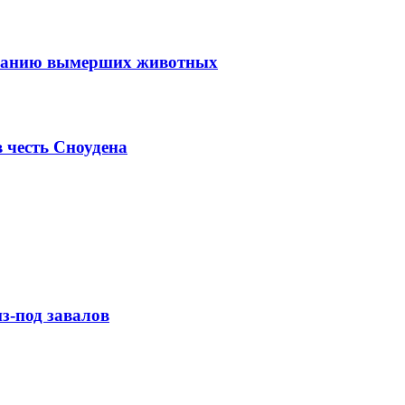
ованию вымерших животных
 честь Сноудена
з-под завалов