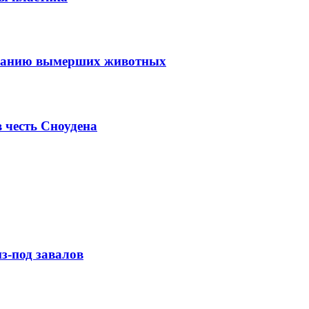
ованию вымерших животных
 честь Сноудена
з-под завалов