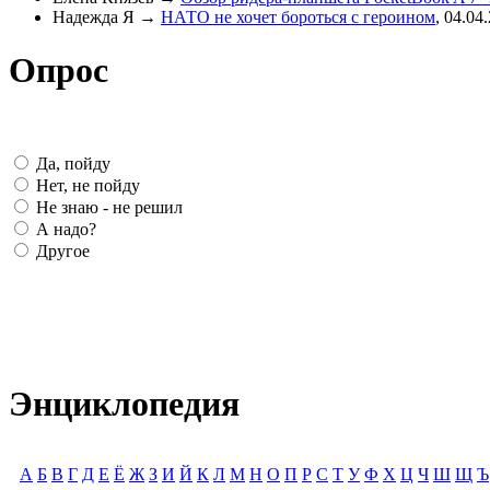
Надежда Я
→
НАТО не хочет бороться с героином
,
04.04
Опрос
Да, пойду
Нет, не пойду
Не знаю - не решил
А надо?
Другое
Энциклопедия
А
Б
В
Г
Д
Е
Ё
Ж
З
И
Й
К
Л
М
Н
О
П
Р
С
Т
У
Ф
Х
Ц
Ч
Ш
Щ
Ъ