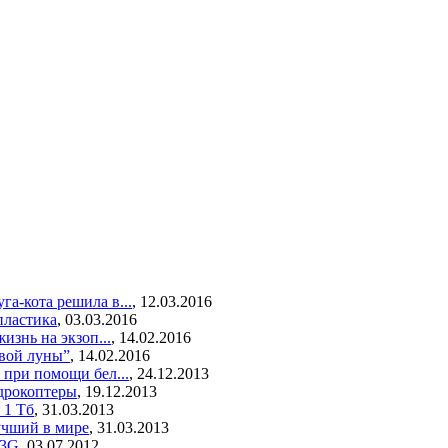
а-кота решила в...
,
12.03.2016
пластика
,
03.03.2016
изнь на экзоп...
,
14.02.2016
авой луны”
,
14.02.2016
при помощи бел...
,
24.12.2013
дрокоптеры
,
19.12.2013
 1 Тб
,
31.03.2013
учший в мире
,
31.03.2013
 3G
,
03.07.2012