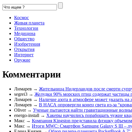
Космос
Живая планета
Технологии
Медицина
Общество
Изобретения
Открытия
Интернет
Оружие
Комментарии
Лимарев
→
Жительница Нидерландов после смерти супруг
segrei3
→
Желудки 90% морских птиц содержат частицы 
Лимарев
→
Наличие азота в атмосфере может указать на ж
Лимарев
→
В НАСА опровергли конец света из-за “кров
Oliver
→
Ученые пытаются найти гравитационные волны 
energo-install
→
Хакеры научились порабощать чужие ква
Макс
→
Компания Kingston представила флэшку объемом
Макс
→
Итоги MWC: Смартфон Samsung Galaxy S III – л
Елена Князев
→
Обзор ридера-планшета PocketBook A 7''