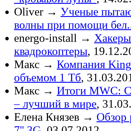
Oliver
→
Ученые пытаю
волны при помощи бел..
energo-install
→
Хакеры
квадрокоптеры
,
19.12.2
Макс
→
Компания King
объемом 1 Тб
,
31.03.20
Макс
→
Итоги MWC: См
– лучший в мире
,
31.03
Елена Князев
→
Обзор 
7'' 3G
,
03.07.2012