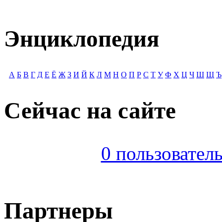
Энциклопедия
А
Б
В
Г
Д
Е
Ё
Ж
З
И
Й
К
Л
М
Н
О
П
Р
С
Т
У
Ф
Х
Ц
Ч
Ш
Щ
Ъ
Сейчас на сайте
0 пользователь
Партнеры