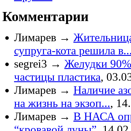
Комментарии
Лимарев
→
Жительница
супруга-кота решила в..
segrei3
→
Желудки 90%
частицы пластика
,
03.0
Лимарев
→
Наличие азо
на жизнь на экзоп...
,
14
Лимарев
→
В НАСА опр
“кровавой луны”
,
14.02