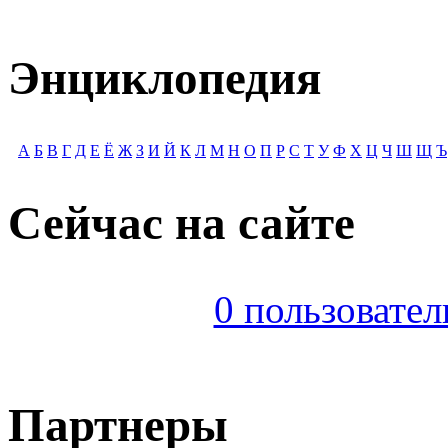
Энциклопедия
А
Б
В
Г
Д
Е
Ё
Ж
З
И
Й
К
Л
М
Н
О
П
Р
С
Т
У
Ф
Х
Ц
Ч
Ш
Щ
Ъ
Сейчас на сайте
0 пользователь
Партнеры