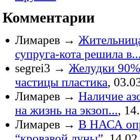
Комментарии
Лимарев
→
Жительница
супруга-кота решила в..
segrei3
→
Желудки 90%
частицы пластика
,
03.0
Лимарев
→
Наличие азо
на жизнь на экзоп...
,
14
Лимарев
→
В НАСА опр
“кровавой луны”
,
14.02