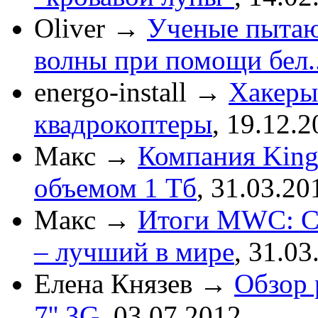
Oliver
→
Ученые пытаю
волны при помощи бел..
energo-install
→
Хакеры
квадрокоптеры
,
19.12.2
Макс
→
Компания King
объемом 1 Тб
,
31.03.20
Макс
→
Итоги MWC: См
– лучший в мире
,
31.03
Елена Князев
→
Обзор 
7'' 3G
,
03.07.2012