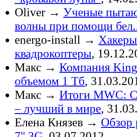
Oliver
→
Ученые пытаю
волны при помощи бел..
energo-install
→
Хакеры
квадрокоптеры
,
19.12.2
Макс
→
Компания King
объемом 1 Тб
,
31.03.20
Макс
→
Итоги MWC: См
– лучший в мире
,
31.03
Елена Князев
→
Обзор 
7'' 3G
,
03.07.2012