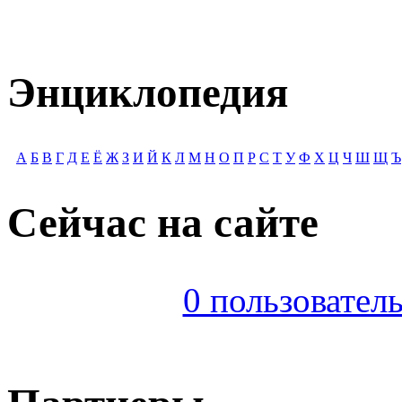
Энциклопедия
А
Б
В
Г
Д
Е
Ё
Ж
З
И
Й
К
Л
М
Н
О
П
Р
С
Т
У
Ф
Х
Ц
Ч
Ш
Щ
Ъ
Сейчас на сайте
0 пользователь