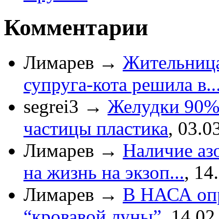
Комментарии
Лимарев
→
Жительница
супруга-кота решила в..
segrei3
→
Желудки 90%
частицы пластика
,
03.0
Лимарев
→
Наличие азо
на жизнь на экзоп...
,
14
Лимарев
→
В НАСА опр
“кровавой луны”
,
14.02