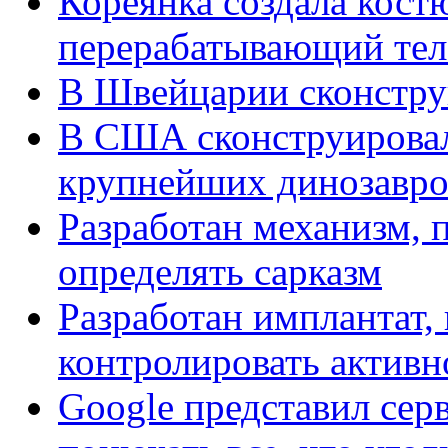
Кореянка создала кост
перерабатывающий тел
В Швейцарии сконстру
В США сконструировал
крупнейших динозавро
Разработан механизм,
определять сарказм
Разработан имплантат
контролировать активн
Google представил сер