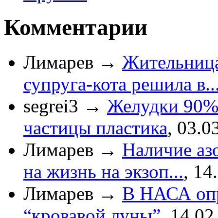
Комментарии
Лимарев
→
Жительница
супруга-кота решила в..
segrei3
→
Желудки 90%
частицы пластика
,
03.0
Лимарев
→
Наличие азо
на жизнь на экзоп...
,
14
Лимарев
→
В НАСА опр
“кровавой луны”
,
14.02