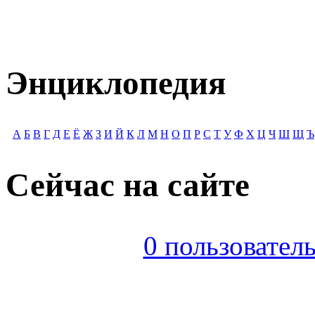
Энциклопедия
А
Б
В
Г
Д
Е
Ё
Ж
З
И
Й
К
Л
М
Н
О
П
Р
С
Т
У
Ф
Х
Ц
Ч
Ш
Щ
Ъ
Сейчас на сайте
0 пользователь