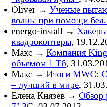
Oliver
→
Ученые пытаю
волны при помощи бел..
energo-install
→
Хакеры
квадрокоптеры
,
19.12.2
Макс
→
Компания King
объемом 1 Тб
,
31.03.20
Макс
→
Итоги MWC: См
– лучший в мире
,
31.03
Елена Князев
→
Обзор 
7'' 3G
,
03.07.2012