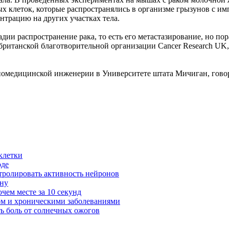
ых клеток, которые распространялись в организме грызунов с им
нтрацию на других участках тела.
дии распространение рака, то есть его метастазирование, но по
ританской благотворительной организации Cancer Research UK, 
омедицинской инженерии в Университете штата Мичиган, говор
клетки
оде
тролировать активность нейронов
ину
очем месте за 10 секунд
ом и хроническими заболеваниями
ь боль от солнечных ожогов