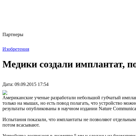
Партнеры
Изобретения
Медики создали имплантат, 
Дата: 09.09.2015 17:54
Американские ученые разработали небольшой губчатый имплант
только на мышах, но есть повод полагать, что устройство мож
результаты опубликованы в научном издании Nature Communicat
Испытания показали, что имплантаты не позволяют отдельным 
потом всасывают.
Устройства достигают в диаметре 5 мм и сделаны из биомате