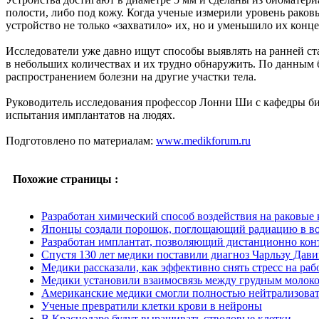
полости, либо под кожу. Когда ученые измерили уровень раков
устройство не только «захватило» их, но и уменьшило их конце
Исследователи уже давно ищут способы выявлять на ранней ста
в небольших количествах и их трудно обнаружить. По данным б
распространением болезни на другие участки тела.
Руководитель исследования профессор Лонни Ши с кафедры би
испытания имплантатов на людях.
Подготовлено по материалам:
www.medikforum.ru
Похожие страницы :
Разработан химический способ воздействия на раковые 
Японцы создали порошок, поглощающий радиацию в в
Разработан имплантат, позволяющий дистанционно кон
Спустя 130 лет медики поставили диагноз Чарльзу Дав
Медики рассказали, как эффективно снять стресс на раб
Медики установили взаимосвязь между грудным молок
Американские медики смогли полностью нейтрализоват
Ученые превратили клетки крови в нейроны
В Краснодаре будут выращивать стволовые клетки