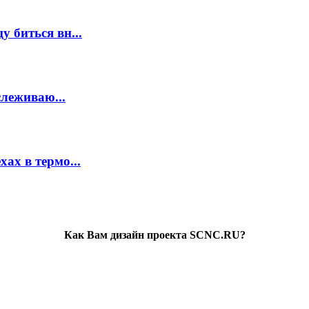
 биться вн...
слеживаю...
ах в термо...
Как Вам дизайн проекта SCNC.RU?