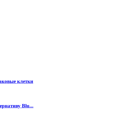
аковые клетки
рнативу Blu...