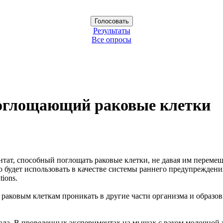
Результаты
Все опросы
поглощающий раковые клетки
ат, способный поглощать раковые клетки, не давая им перемеща
но будет использовать в качестве системы раннего предупрежден
ions.
раковым клеткам проникать в другие части организма и образов
риала. В проведенных экспериментах на мышах с раком молочно