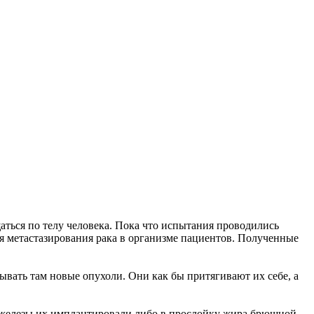
ться по телу человека. Пока что испытания проводились
ия метастазирования рака в организме пациентов. Полученные
ывать там новые опухоли. Они как бы притягивают их себе, а
й железы их имплантировали либо в прослойку жира брюшной