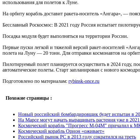
использования для полетов к Луне.
На орбиту корабль доставит ракета-носитель «Ангара», — пояс
Бесславный Роскосмос: В 2021 году Россия испытает пилотиру
Посадка модуля будет выполняться на территории России.
Первые пуски легкой и тяжелой версий ракет-носителей «Ангар
полета на Луну — 20 тонн. Для отправки космонавтов на орбит
Пилотируемый полет планируется осуществить в 2024 году, по
автоматические полеты. Старт запланирован с нового космодр
Подготовлено по материалам:
rybinsk-once.ru
Похожие страницы :
Новый российский бомбардировщик будет испытан в 20
На Марсе могут начать выращивать растения уже в 2021
Космический корабль "Прогресс М-04М" причалил к 
Космический корабль Орион «оживает»
Российский рынок PC в 2013 году сократился на треть