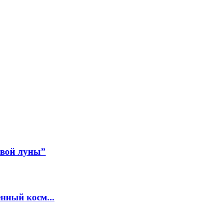
авой луны”
нный косм...