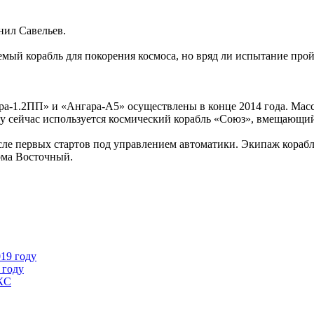
нил Савельев.
емый корабль для покорения космоса, но вряд ли испытание про
а-1.2ПП» и «Ангара-А5» осуществлены в конце 2014 года. Масса
у сейчас используется космический корабль «Союз», вмещающий 
сле первых стартов под управлением автоматики. Экипаж корабл
ома Восточный.
19 году
 году
МКС