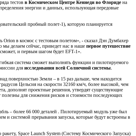
ряда тестов
в Космическом Центре Кеннеди во Флориде
на
спределения энергии и данных, использующая передовые
ледовательский пробный полет-1), которую планируется
ь Orion в космос с тестовым полетом», - сказал Дэн Думбахер
 мы делаем сейчас, приведет нас в наше
первое путешествие
 сможет, и первым шагом будет EFT-1».
о гибкая система сможет выполнять функции и пилотируемого
 миссии для
исследования всей Солнечной системы
.
над поверхностью Земли – в 15 раз дальше, чем находится
радусов Цельсия на скорости 32160 км/ч, более высокой, чем
ета, дополнят проектные решения, утвердят существующие
ут полезны для снижения рисков и стоимости последующих
абль – более 66 000 деталей . Пилотируемый модуль уже был
ем и системой прерывания запуска, которые будут встроены в
ю ракету, Space Launch System (Систему Космического Запуска)