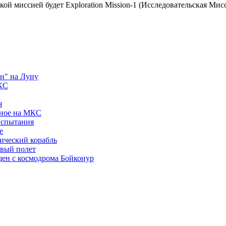
ой миссией будет Exploration Mission-1 (Исследовательская Мисс
н" на Луну
МКС
я
еное на МКС
испытания
е
ический корабль
рвый полет
щен с космодрома Бойконур