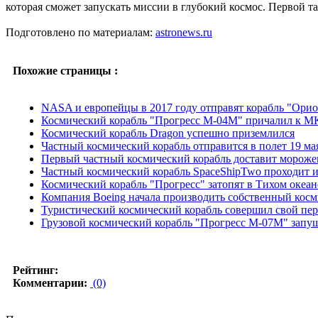
которая сможет запускать миссии в глубокий космос. Первой так
Подготовлено по материалам:
astronews.ru
Похожие страницы :
NASA и европейцы в 2017 году отправят корабль "Орио
Космический корабль "Прогресс М-04М" причалил к 
Космический корабль Dragon успешно приземлился
Частный космический корабль отправится в полет 19 ма
Первый частный космический корабль доставит морож
Частный космический корабль SpaceShipTwo проходит 
Космический корабль "Прогресс" затопят в Тихом океан
Компания Boeing начала производить собственный косм
Туристический космический корабль совершил свой пе
Грузовой космический корабль "Прогресс М-07М" запу
Рейтинг:
Комментарии:
(0)