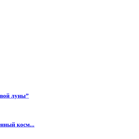
авой луны”
нный косм...