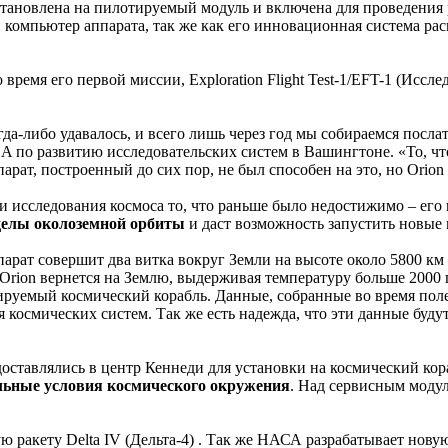
тановлена на пилотируемый модуль и включена для проведения 
компьютер аппарата, так же как его инновационная система ра
время его первой миссии, Exploration Flight Test-1/EFT-1 (Исс
да-либо удавалось, и всего лишь через год мы собираемся послат
 по развитию исследовательских систем в Вашингтоне. «То, что
арат, построенный до сих пор, не был способен на это, но Orion
и исследования космоса то, что раньше было недостижимо – ег
делы околоземной орбиты
и даст возможность запустить новые
арат совершит два витка вокруг Земли на высоте около 5800 км 
Orion вернется на Землю, выдерживая температуру больше 2000 г
ируемый космический корабль. Данные, собранные во время пол
 космических систем. Так же есть надежда, что эти данные буд
оставлялись в центр Кеннеди для установки на космический кор
льные условия космического окружения
. Над сервисным модул
ю ракету Delta IV (Дельта-4) . Так же НАСА разрабатывает нову