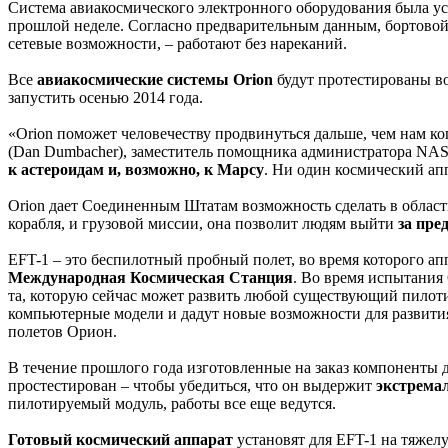
Система авиакосмического электронного оборудования была ус
прошлой неделе. Согласно предварительным данным, бортовой 
сетевые возможности, – работают без нареканий.
Все
авиакосмические системы Orion
будут протестированы во 
запустить осенью 2014 года.
«Orion поможет человечеству продвинуться дальше, чем нам ког
(Dan Dumbacher), заместитель помощника администратора NASA
к астероидам и, возможно, к Марсу
. Ни один космический апп
Orion дает Соединенным Штатам возможность сделать в област
корабля, и грузовой миссии, она позволит людям выйти
за пре
EFT-1 – это беспилотный пробный полет, во время которого апп
Международная Космическая Станция
. Во время испытания 
та, которую сейчас может развить любой существующий пилот
компьютерные модели и дадут новые возможности для развития
полетов Орион.
В течение прошлого года изготовленные на заказ компоненты д
простестирован – чтобы убедиться, что он выдержит
экстрема
пилотируемый модуль, работы все еще ведутся.
Готовый космический аппарат
установят для EFT-1 на тяжелу