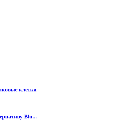
аковые клетки
рнативу Blu...