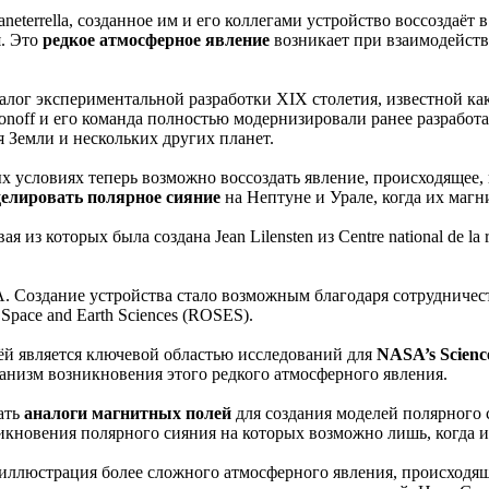
aneterrella, созданное им и его коллегами устройство воссоздаё
я. Это
редкое атмосферное явление
возникает при взаимодейств
аналог экспериментальной разработки XIX столетия, известной ка
ronoff и его команда полностью модернизировали ранее разработ
я Земли и нескольких других планет.
рных условиях теперь возможно воссоздать явление, происходящее
елировать полярное сияние
на Нептуне и Урале, когда их маг
я из которых была создана Jean Lilensten из Centre national de la 
А. Создание устройства стало возможным благодаря сотрудничеств
 Space and Earth Sciences (ROSES).
й является ключевой областью исследований для
NASA’s Science
анизм возникновения этого редкого атмосферного явления.
вать
аналоги магнитных полей
для создания моделей полярного с
никновения полярного сияния на которых возможно лишь, когда
ая иллюстрация более сложного атмосферного явления, происход