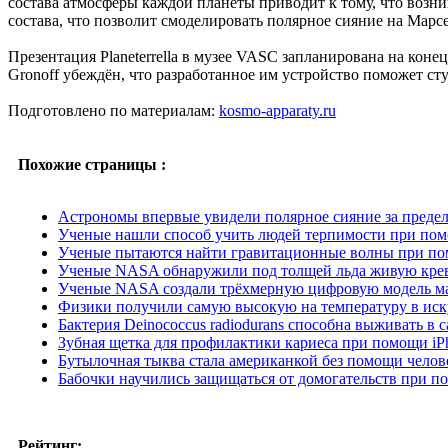
состава атмосферы каждой планеты приводит к тому, что возн
состава, что позволит смоделировать полярное сияние на Марсе
Презентация Planeterrella в музее VASC запланирована на конец 
Gronoff убеждён, что разработанное им устройство поможет с
Подготовлено по материалам:
kosmo-apparaty.ru
Похожие страницы :
Астрономы впервые увидели полярное сияние за преде
Ученые нашли способ учить людей терпимости при по
Ученые пытаются найти гравитационные волны при по
Ученые NASA обнаружили под толщей льда живую кре
Ученые NASA создали трёхмерную цифровую модель ма
Физики получили самую высокую на температуру в иск
Бактерия Deinococcus radiodurans способна выживать в
Зубная щетка для профилактики кариеса при помощи iP
Бутылочная тыква стала американкой без помощи челов
Бабочки научились защищаться от домогательств при 
Рейтинг: