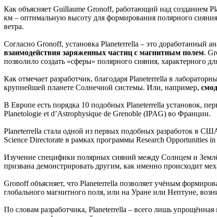
Как объясняет Guillaume Gronoff, работающий над созданием Pl
км – оптимальную высоту для формирования полярного сияни
ветра.
Согласно Gronoff, установка Planeterrella – это доработанный 
взаимодействия заряженных частиц с магнитным полем
. G
позволило создать «сферы» полярного сияния, характерного дл
Как отмечает разработчик, благодаря Planeterrella в лаборато
крупнейшей планете Солнечной системы. Или, например,
смод
В Европе есть порядка 10 подобных Planeterrella установок, перва
Planetologie et d’Astrophysique de Grenoble (IPAG) во Франции.
Planeterrella стала одной из первых подобных разработок в СШ
Science Directorate в рамках программы Research Opportunities in
Изучение специфики полярных сияний между Солнцем и Землё
призвана демонстрировать другим, как именно происходит мех
Gronoff объясняет, что Planeterrella позволяет учёным формиро
глобального магнитного поля, или на Уране или Нептуне, воз
По словам разработчика, Planeterrella – всего лишь упрощённ