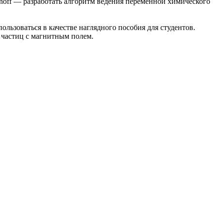
noff — разработать алгоритм ведения переменной химического
спользоваться в качестве наглядного пособия для студентов.
 частиц с магнитным полем.