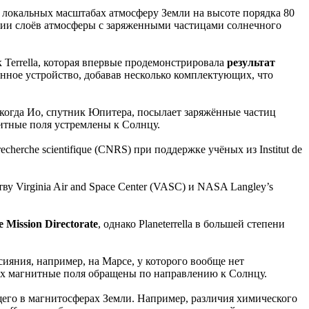
т в локальных масштабах атмосферу Земли на высоте порядка 80
ии слоёв атмосферы с заряженными частицами солнечного
к Terrella, которая впервые продемонстрировала
результат
анное устройство, добавав несколько комплектующих, что
, когда Ио, спутник Юпитера, посылает заряжённые частиц
нитные поля устремлены к Солнцу.
recherche scientifique (CNRS) при поддержке учёных из Institut de
у Virginia Air and Space Center (VASC) и NASA Langley’s
 Mission Directorate
, однако Planeterrella в большей степени
ияния, например, на Марсе, у которого вообще нет
 их магнитные поля обращены по направлению к Солнцу.
ящего в магнитосферах Земли. Например, различия химического