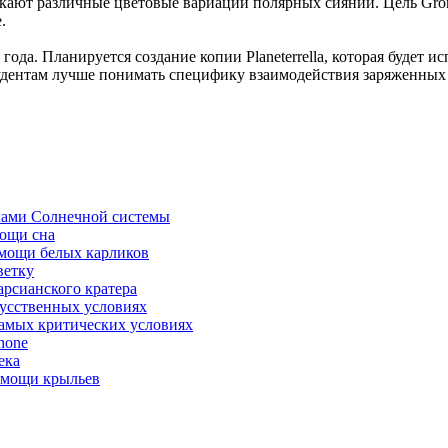
икают различные цветовые вариации полярных сияний. Цель Gro
.
года. Планируется создание копии Planeterrella, которая будет и
тудентам лучше понимать специфику взаимодействия заряженных
лами Солнечной системы
мощи сна
мощи белых карликов
ветку
рсианского кратера
усственных условиях
 самых критических условиях
hone
ека
помощи крыльев