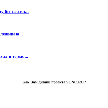
 биться вн...
слеживаю...
ах в термо...
Как Вам дизайн проекта SCNC.RU?