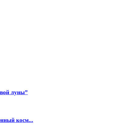
авой луны”
нный косм...