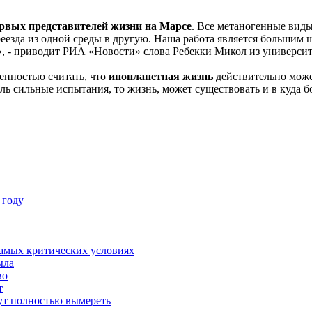
рвых представителей жизни на Марсе
. Все метаногенные виды
еезда из одной среды в другую. Наша работа является большим 
, - приводит РИА «Новости» слова Ребекки Микол из университ
енностью считать, что
инопланетная жизнь
действительно може
ь сильные испытания, то жизнь, может существовать и в куда б
 году
 самых критических условиях
ыла
во
т
гут полностью вымереть