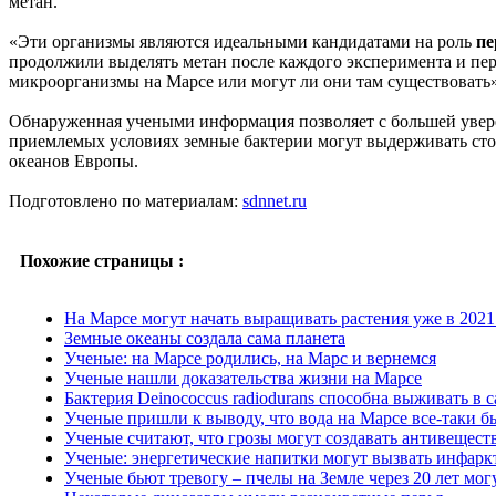
метан.
«Эти организмы являются идеальными кандидатами на роль
пе
продолжили выделять метан после каждого эксперимента и пер
микроорганизмы на Марсе или могут ли они там существовать»
Обнаруженная учеными информация позволяет с большей увер
приемлемых условиях земные бактерии могут выдерживать стол
океанов Европы.
Подготовлено по материалам:
sdnnet.ru
Похожие страницы :
На Марсе могут начать выращивать растения уже в 2021
Земные океаны создала сама планета
Ученые: на Марсе родились, на Марс и вернемся
Ученые нашли доказательства жизни на Марсе
Бактерия Deinococcus radiodurans способна выживать в
Ученые пришли к выводу, что вода на Марсе все-таки б
Ученые считают, что грозы могут создавать антивещест
Ученые: энергетические напитки могут вызвать инфарк
Ученые бьют тревогу – пчелы на Земле через 20 лет мо