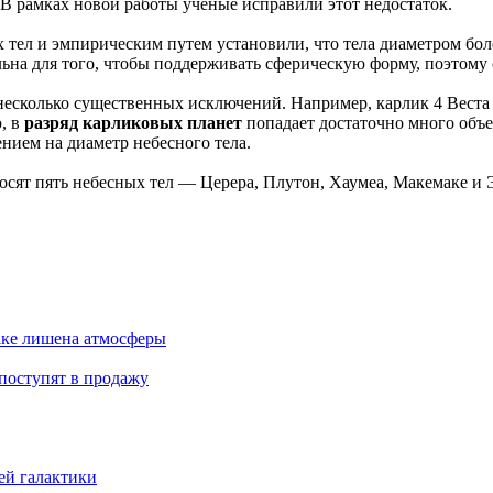
 В рамках новой работы ученые исправили этот недостаток.
 тел и эмпирическим путем установили, что тела диаметром бо
ильна для того, чтобы поддерживать сферическую форму, поэтому
я несколько существенных исключений. Например, карлик 4 Веста
, в
разряд карликовых планет
попадает достаточно много объе
нием на диаметр небесного тела.
сят пять небесных тел — Церера, Плутон, Хаумеа, Макемаке и 
аке лишена атмосферы
поступят в продажу
ей галактики