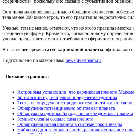
сферичности», поскольку оно связано с субъективной оценкой.
Они проанализировали данные о большом количестве небесных
тела менее 200 километров, то его гравитация недостаточно с
Ученые, тем не менее, отмечают, что из этого правила имеетс
сферическую форму. Кроме того, согласно новому определению
ученые предлагают заменить требование сферичности ограниче
В настоящее время
статус карликовой планеты
официально но
Подготовлено по материалам:
news.livestream.ru
Похожие страницы :
Астрономы установили, что карликовая планета Макем
Британский суд исправил определение единицы
Тесты на определение продолжительности жизни скоро 
Обнаружена потаенциально обитаемая планета
Обнаружена одиноко блуждающая «бездомная» планета
Земные океаны создала сама планета
Обнаружена новая планета в системе яркой звезды
Найдена единственная планета, расположенная вне наш