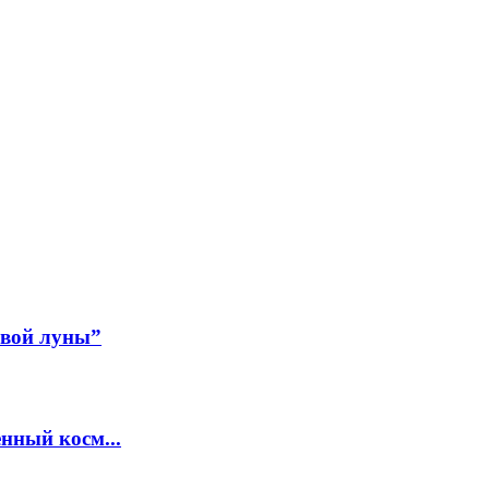
авой луны”
нный косм...