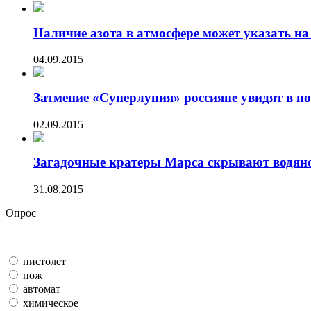
Наличие азота в атмосфере может указать на 
04.09.2015
Затмение «Суперлуния» россияне увидят в ноч
02.09.2015
Загадочные кратеры Марса скрывают водяно
31.08.2015
Опрос
пистолет
нож
автомат
химическое