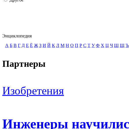
Энциклопедия
А
Б
В
Г
Д
Е
Ё
Ж
З
И
Й
К
Л
М
Н
О
П
Р
С
Т
У
Ф
Х
Ц
Ч
Ш
Щ
Ъ
Партнеры
Изобретения
Инженеры научилис