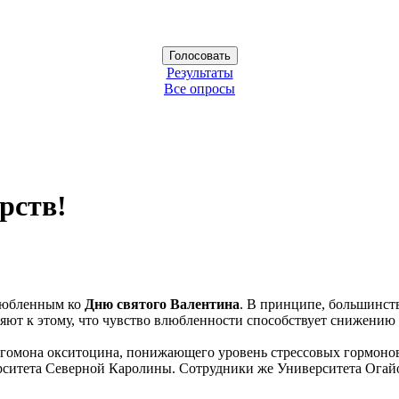
Результаты
Все опросы
рств!
любленным ко
Дню святого Валентина
. В принципе, большинств
яют к этому, что чувство влюбленности способствует снижению
омона окситоцина, понижающего уровень стрессовых гормонов
ерситета Северной Каролины. Сотрудники же Университета Огайо