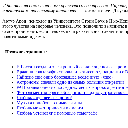
«Отношения помогают нам справляться со стрессом. Партнер
тренировкам, правильному питанию»,
— комментирует Джулиан
Артур Арон, психолог из Университета Стони Брук в Нью-Йор
этого чувства на здоровье человека. Это позволило выяснить:
в
самое происходит, если человек выигрывает много денег или 
навязчивыми идеями.
Похожие страницы :
В России создали электронный сервис оценки лекарств
Врачи впервые зафиксировали ремиссию у пациента с 
Найдено еще одно бороздящее вселенную «ядро»
Астрономы сделали одно из самых больших открытий
РАН заняла одно из последних мест в мировом рейтинге
Фотоэлемент впервые объединили в одно устройство с
Любовь - лучшее лекарство!
Музыка и любовь взаимосвязаны
Любовь может привести к смерти
Любовь установят с помощью томографа