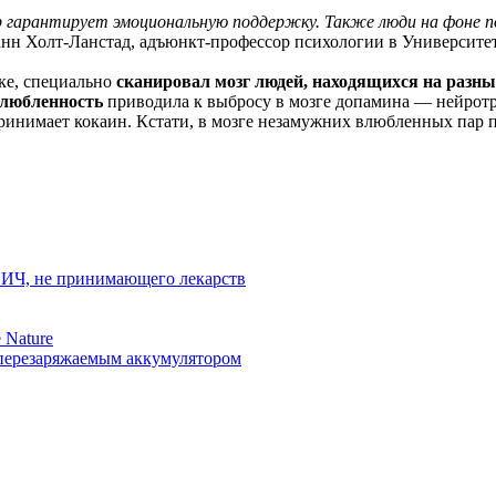
 гарантирует эмоциональную поддержку. Также люди на фоне п
н Холт-Ланстад, адъюнкт-профессор психологии в Университет
ке, специально
сканировал мозг людей, находящихся на разн
любленность
приводила к выбросу в мозге допамина — нейротр
принимает кокаин. Кстати, в мозге незамужних влюбленных пар 
ВИЧ, не принимающего лекарств
 Nature
 перезаряжаемым аккумулятором