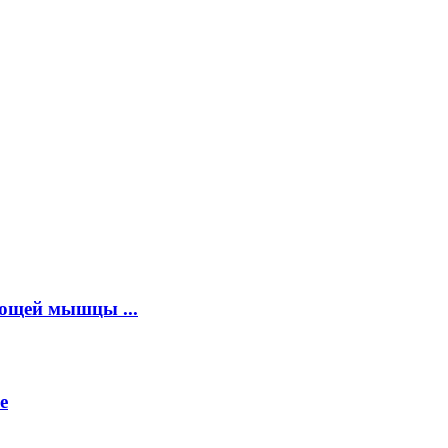
ющей мышцы ...
е