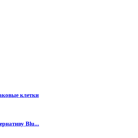
аковые клетки
рнативу Blu...