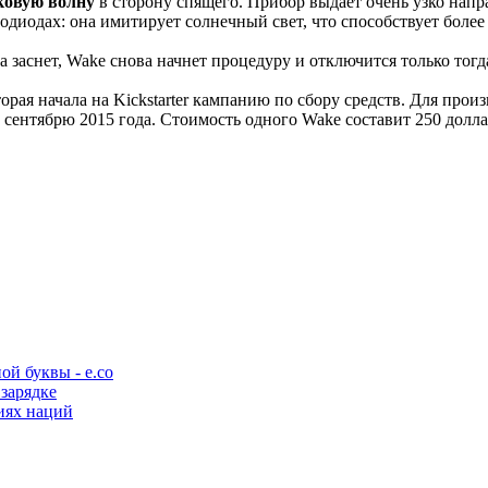
ковую волну
в сторону спящего. Прибор выдает очень узко напра
тодиодах: она имитирует солнечный свет, что способствует боле
 заснет, Wake снова начнет процедуру и отключится только тогда
орая начала на Kickstarter кампанию по сбору средств. Для прои
 сентябрю 2015 года. Стоимость одного Wake составит 250 долла
ой буквы - e.co
 зарядке
иях наций