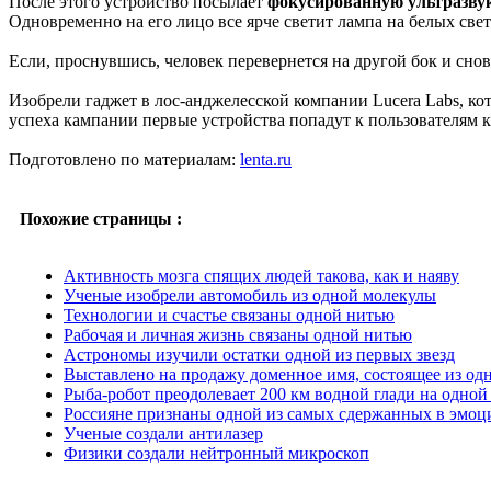
После этого устройство посылает
фокусированную ультразву
Одновременно на его лицо все ярче светит лампа на белых све
Если, проснувшись, человек перевернется на другой бок и снова
Изобрели гаджет в лос-анджелесской компании Lucera Labs, кот
успеха кампании первые устройства попадут к пользователям к
Подготовлено по материалам:
lenta.ru
Похожие страницы :
Активность мозга спящих людей такова, как и наяву
Ученые изобрели автомобиль из одной молекулы
Технологии и счастье связаны одной нитью
Рабочая и личная жизнь связаны одной нитью
Астрономы изучили остатки одной из первых звезд
Выставлено на продажу доменное имя, состоящее из одн
Рыба-робот преодолевает 200 км водной глади на одной
Россияне признаны одной из самых сдержанных в эмоц
Ученые создали антилазер
Физики создали нейтронный микроскоп