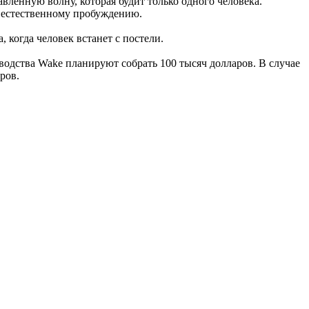
вленную волну, которая будит только одного человека.
е естественному пробуждению.
, когда человек встанет с постели.
зводства Wake планируют собрать 100 тысяч долларов. В случае
ров.