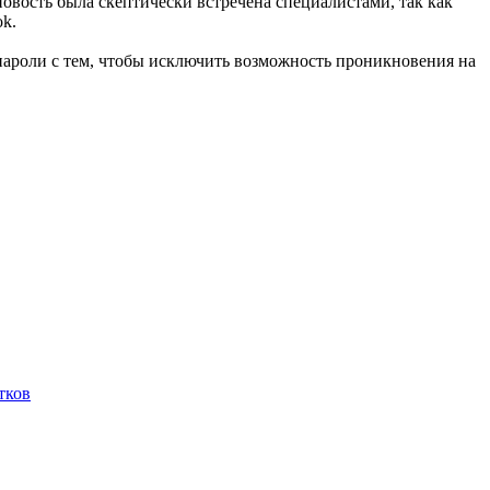
овость была скептически встречена специалистами, так как
k.
 пароли с тем, чтобы исключить возможность проникновения на
тков