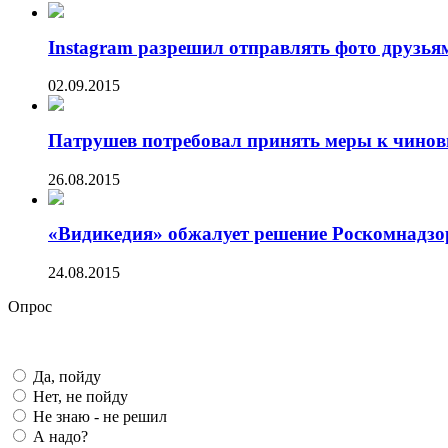
Instagram разрешил отправлять фото друзьям
02.09.2015
Патрушев потребовал принять меры к чиновн
26.08.2015
«Видикедия» обжалует решение Роскомнадзо
24.08.2015
Опрос
Да, пойду
Нет, не пойду
Не знаю - не решил
А надо?