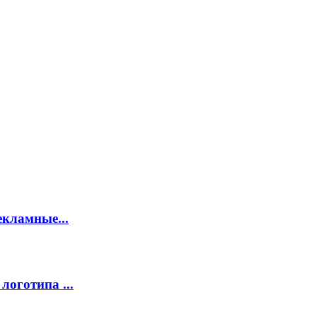
екламные...
логотипа ...