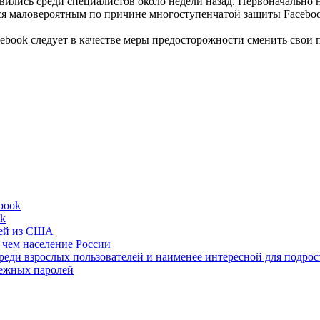
ились среди специалистов около недели назад. Первоначально н
тся маловероятным по причине многоступенчатой защиты Faceboo
cebook следует в качестве меры предосторожности сменить свои
book
ok
лей из США
 чем население России
реди взрослых пользователей и наименее интересной для подрос
дежных паролей