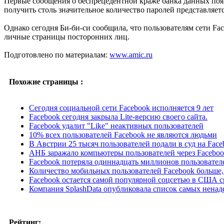
Первые сообщения о беспрецедентной краже банка данных появ
получить столь значительное количество паролей представляе
Однако сегодня Би-би-си сообщила, что пользователям сети Fa
личные страницы посторонних лиц.
Подготовлено по материалам:
www.amic.ru
Похожие страницы :
Сегодня социальной сети Facebook исполняется 9 лет
Facebook сегодня закрыла Lite-версию своего сайта.
Facebook удалит "Like" неактивных пользователей
10% всех пользователей Facebook не являются людьми
В Австрии 25 тысяч пользователей подали в суд на Face
АНБ заражало компьютеры пользователей через Facebo
Facebook потеряла одиннадцать миллионов пользовате
Количество мобильных пользователей Facebook больше,
Facebook остается самой популярной соцсетью в США с
Компания SplashData опубликовала список самых нена
Рейтинг: