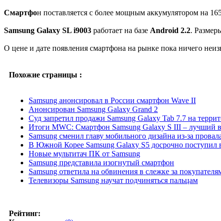
Смартфо
н поставляется с более мощным аккумулятором на 16
Samsung Galaxy SL i9003
работает на базе
Android 2.2
. Размеры
О цене и дате появления смартфона на рынке пока ничего неиз
Похожие страницы :
Samsung анонсировал в России смартфон Wave II
Анонсирован Samsung Galaxy Grand 2
Суд запретил продажи Samsung Galaxy Tab 7.7 на терри
Итоги MWC: Смартфон Samsung Galaxy S III – лучший 
Samsung сменил главу мобильного дизайна из-за провал
В Южной Корее Samsung Galaxy S5 досрочно поступил 
Новые мультитач ПК от Samsung
Samsung представила изогнутый смартфон
Samsung ответила на обвинения в слежке за покупателя
Телевизоры Samsung научат подчиняться пальцам
Рейтинг: