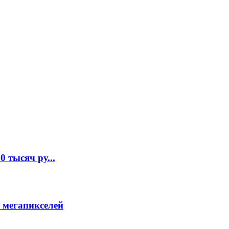
 тысяч ру...
 мегапикселей