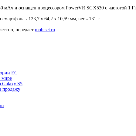
50 мАч и оснащен процессором PowerVR SGX530 с частотой 1 Г
 смартфона - 123,7 x 64,2 x 10,59 мм, вес - 131 г.
вестно, передает
mobiset.ru
.
тории ЕС
в мире
а Galaxy S5
в продажу
ми