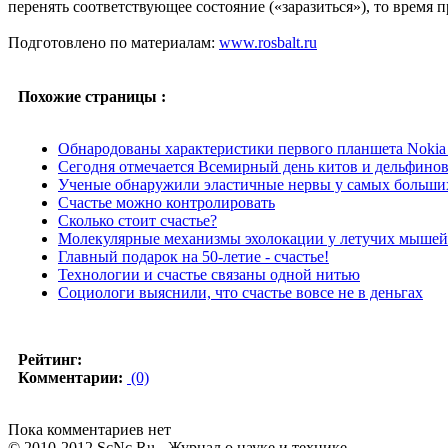
перенять соответствующее состояние («заразиться»), то время 
Подготовлено по материалам:
www.rosbalt.ru
Похожие страницы :
Обнародованы характеристики первого планшета Nokia
Сегодня отмечается Всемирный день китов и дельфино
Ученые обнаружили эластичные нервы у самых больших
Счастье можно контролировать
Сколько стоит счастье?
Молекулярные механизмы эхолокации у летучих мышей 
Главный подарок на 50-летие - счастье!
Технологии и счастье связаны одной нитью
Социологи выяснили, что счастье вовсе не в деньгах
Рейтинг:
Комментарии:
(0)
Пока комментариев нет
© 2010-2012 ScNc.Ru - Журнал о науке и технике