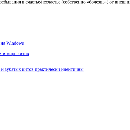
пребывания в счастье/несчастье (собственно «болезнь») от внешни
 на Windows
в
 в мире китов
и зубатых китов практически идентичны