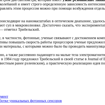
колебаний и имеет строго определенную зависимость интенсивн
правлять этим процессом можно при помощи возбуждения отдель
 происходящие на наномасштабах в оптическом диапазоне, удало
ют суп в микроволновке. Достаточно сказать, что эксперимента
 — отметил Трибельский.
е, в частности, фотонные, ученые связывают с достижением ком
нативы повышать скорость работы процессоров ученые предлож
али материалы, с которыми можно было бы проводить манипуляц
нию, а также рассеянию падающего на малые тела электромагнит
в 1984 году предложил Трибельский в своей статье в Journal of Exp
вестным ранее рэлеевским), а практическую реализацию идея пол
емент
ботке уникальных фотонных сенсоров