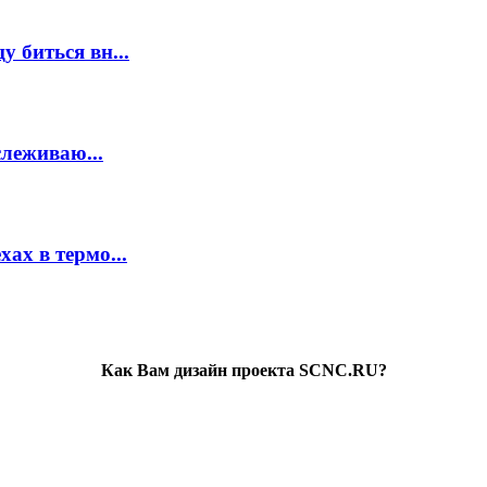
 биться вн...
слеживаю...
ах в термо...
Как Вам дизайн проекта SCNC.RU?