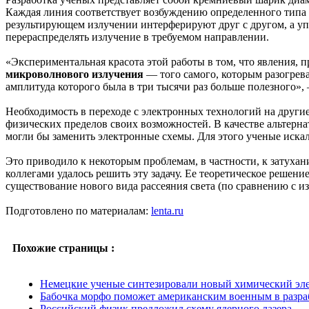
Каждая линия соответствует возбуждению определенного типа 
результирующем излучении интерферируют друг с другом, а у
перераспределять излучение в требуемом направлении.
«Экспериментальная красота этой работы в том, что явления,
микроволнового излучения
— того самого, которым разогрева
амплитуда которого была в три тысячи раз больше полезного»,
Необходимость в переходе с электронных технологий на други
физических пределов своих возможностей. В качестве альтер
могли бы заменить электронные схемы. Для этого ученые иск
Это приводило к некоторым проблемам, в частности, к затуха
коллегами удалось решить эту задачу. Ее теоретическое решение 
существование нового вида рассеяния света (по сравнению с из
Подготовлено по материалам:
lenta.ru
Похожие страницы :
Немецкие ученые синтезировали новый химический эл
Бабочка морфо поможет американским военным в разра
Российский физик предложил схему ядерного лазера