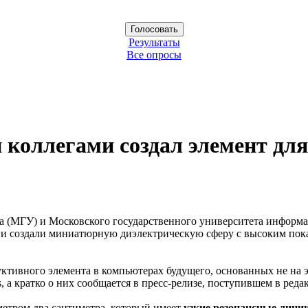
Результаты
Все опросы
 коллегами создал элемент дл
та (МГУ) и Московского государственного университета инфор
ии создали миниатюрную диэлектрическую сферу с высоким пок
уктивного элемента в компьютерах будущего, основанных не на 
s, а кратко о них сообщается в пресс-релизе, поступившем в ред
метром два сантиметра, который имеет
узкие резонансные лини