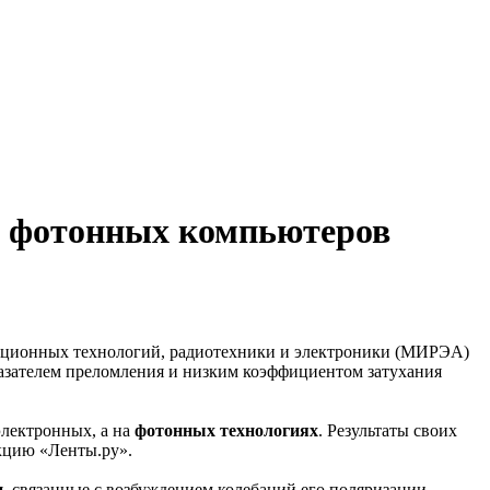
я фотонных компьютеров
мационных технологий, радиотехники и электроники (МИРЭА)
азателем преломления и низким коэффициентом затухания
электронных, а на
фотонных технологиях
. Результаты своих
акцию «Ленты.ру».
и
, связанные с возбуждением колебаний его поляризации.