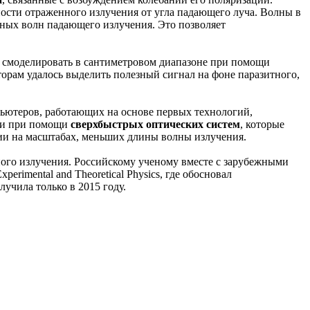
ости отраженного излучения от угла падающего луча. Волны в
ных волн падающего излучения. Это позволяет
сь смоделировать в сантиметровом диапазоне при помощи
торам удалось выделить полезный сигнал на фоне паразитного,
пьютеров, работающих на основе первых технологий,
или при помощи
сверхбыстрых оптических систем
, которые
ии на масштабах, меньших длины волны излучения.
ного излучения. Российскому ученому вместе с зарубежными
erimental and Theoretical Physics, где обосновал
учила только в 2015 году.