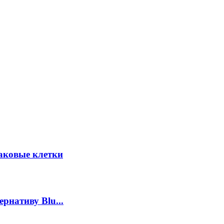
аковые клетки
рнативу Blu...