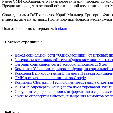
Ранее СМИ сообщали, что такая реорганизация пройдет до конц
Предполагалось, что основой объединенной компании станет M
Совладельцами DST являются Юрий Мильнер, Григорий Фингер 
и многих других активах. После покупки фондом мессенджера
Подготовлено по материалам:
lenta.ru
Похожие страницы :
Доход социальной сети "Одноклассники" от игровых п
За сервисы в социальной сети «Одноклассники.ru» тепе
Сегодня социальной сети Facebook исполняется 9 лет
Компания Yahoo! интегрировала функции социальной с
Королева Великобритании Елизавета II завела официал
СМИ рассказали о слиянии чатов Google
Компания Clearspring Technologies представила открыт
В НАСА опровергли конец света из-за “кровавой луны”
Google интегрировал в поиск информацию о сериалах и
Ученые опровергли гипотезу вымирания мамонтов от п
Рейтинг: