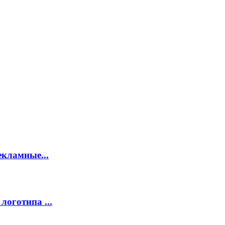
екламные...
логотипа ...