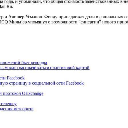
а года, и упоминали, что общая стоимость задействованных в не
ail.Ru.
и Алишер Усманов. Фонду принадлежат доли в социальных сетя
 ICQ Мильнер упомянул о возможности "синергии" нового прио
риложений бьет рекорды
рь можно расплачиваться пластиковой картой
ети Facebook
ьную страницу в социальной сети Facebook
ый протокол OExchange
 телешоу
адения метеорита