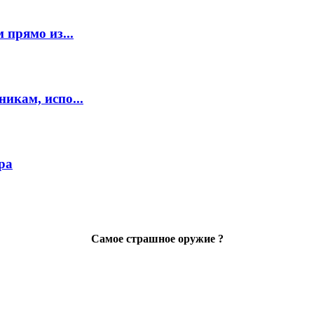
 прямо из...
икам, испо...
ра
Самое страшное оружие ?