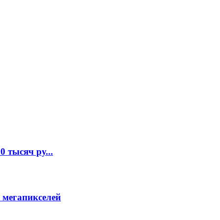
 тысяч ру...
 мегапикселей