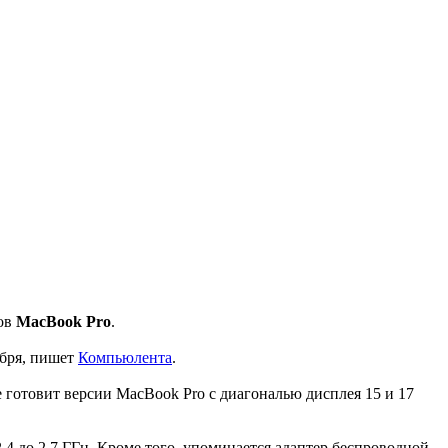
ров
MacBook Pro
.
ября, пишет
Компьюлента
.
e готовит версии MacBook Pro с диагональю дисплея 15 и 17
,4 до 2,7 ГГц. Кроме того, упоминается адаптер беспроводной