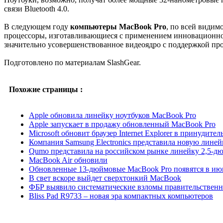
связи Bluetooth 4.0.
В следующем году
компьютеры MacBook Pro
, по всей видим
процессоры, изготавливающиеся с применением инновационной 
значительно усовершенствованное видеоядро с поддержкой про
Подготовлено по материалам SlashGear.
Похожие страницы :
Apple обновила линейку ноутбуков MacBook Pro
Apple запускает в продажу обновленный MacBook Pro
Microsoft обновит браузер Internet Explorer в принудите
Компания Samsung Electronics представила новую линей
Qumo представила на российском рынке линейку 2,5-
MacBook Air обновили
Обновленные 13-дюймовые MacBook Pro появятся в ию
В свет вскоре выйдет сверхтонкий MacBook
ФБР выявило систематические взломы правительствен
Bliss Pad R9733 – новая эра компактных компьютеров