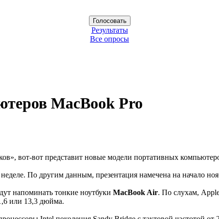
Результаты
Все опросы
ютеров MacBook Pro
ков», вот-вот представит новые модели портативных компьюте
й неделе. По другим данным, презентация намечена на начало но
удут напоминать тонкие ноутбуки
MacBook Air
. По слухам, Appl
,6 или 13,3 дюйма.
цессоры Intel поколения Sandy Bridge с тактовой частотой от 2