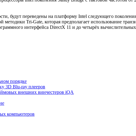
ости, будут переведены на платформу Intel следующего поколени
методики Tri-Gate, которая предполагает использование транз
граммного интерфейса DirectX 11 и до четырёх вычислительных
льном порядке
ку 3D Blu-ray плееров
дюймовых внешних винчестеров iQA
не
ных компьютеров