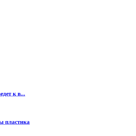
дет к в...
ы пластика