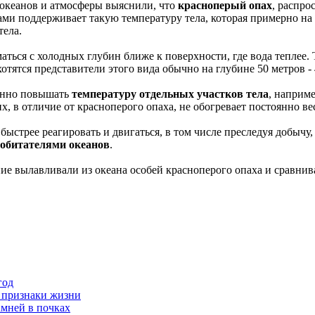
океанов и атмосферы выяснили, что
красноперый опах
, распро
и поддерживает такую температуру тела, которая примерно на 
тела.
ться с холодных глубин ближе к поверхности, где вода теплее. 
тятся представители этого вида обычно на глубине 50 метров - 
менно повышать
температуру отдельных участков тела
, наприм
х, в отличие от красноперого опаха, не обогревает постоянно вес
быстрее реагировать и двигаться, в том числе преследуя добычу,
обитателями океанов
.
ие вылавливали из океана особей красноперого опаха и сравнив
год
 признаки жизни
амней в почках