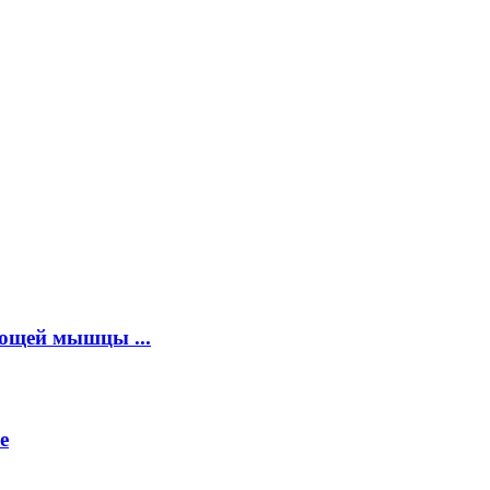
ющей мышцы ...
е