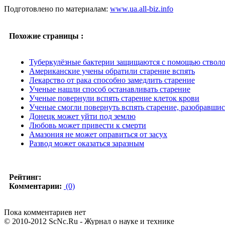
Подготовлено по материалам:
www.ua.all-biz.info
Похожие страницы :
Туберкулёзные бактерии защищаются с помощью стволо
Американские учены обратили старение вспять
Лекарство от рака способно замедлить старение
Ученые нашли способ останавливать старение
Ученые повернули вспять старение клеток крови
Ученые смогли повернуть вспять старение, разобравшис
Донецк может уйти под землю
Любовь может привести к смерти
Амазония не может оправиться от засух
Развод может оказаться заразным
Рейтинг:
Комментарии:
(0)
Пока комментариев нет
© 2010-2012 ScNc.Ru - Журнал о науке и технике