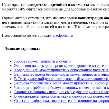
Некоторые
производители изделий из пластмассы
заменили ш
молекула BPS считалась безопасным для здоровья аналогом сыр
Однако авторы отмечают, что
минимальная концентрация би
негативные изменения в развитии мозга эмбриона, увеличивая
аномальных нейронных связей в их мозге. Тем не менее, экстр
Подготовлено по материалам:
medportal.ru
Похожие страницы :
Любовь может привести к смерти
Экономия на электроэнергии может привести к серьезн
Холодный чай может привести к образованию камней в
Выпивка во время беременности может привести к эпил
В Теотиукане найден тоннель, который может привести
Вырубка тропических лесов может привести к 50-проце
Частое употребление болеутоляющих, может привести 
Ананасы и бананы - исходное сырье для получения плас
В межзвездной среде обнаружены сложное органическо
Стресс на работе оказывает серьезное влияние на здоров