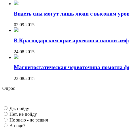
Видеть сны могут лишь люди с высоким уров
02.09.2015
В Краснодарском крае археологи нашли амф
24.08.2015
Магнитостатическая червоточина помогла фи
22.08.2015
Опрос
Да, пойду
Нет, не пойду
Не знаю - не решил
А надо?