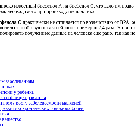
ироко известный бисфенол А на бисфенол С, что дало им право 
ья, необходимого при производстве пластика.
сфенола С
практически не отличается по воздействию от BPA: 
 количество образующихся нейронов примерно 2,4 раза. Это и 
аполировать полученные данные на человека еще рано, так как 
ым заболеваниям
 почках
епсии у ребенка
 к гробнице правителя
нтному росту заболеваемости малярией
к развитию хронических головных болей
тика
е вещество
ье