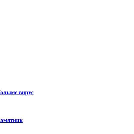
Колыме вирус
памятник