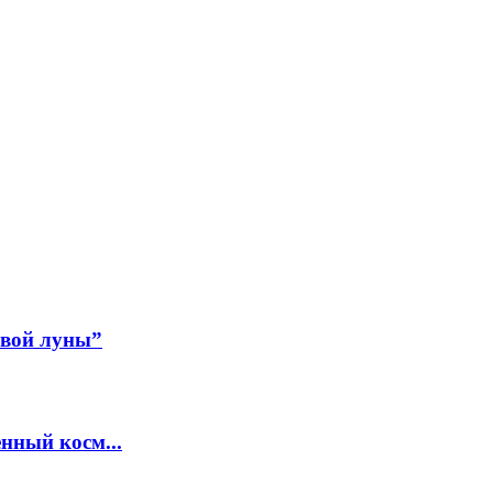
авой луны”
нный косм...