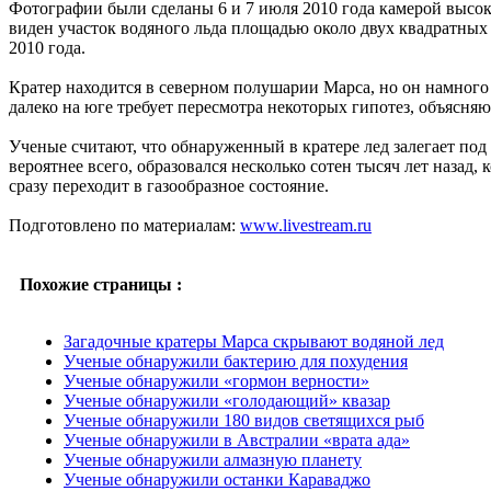
Фотографии были сделаны 6 и 7 июля 2010 года камерой высок
виден участок водяного льда площадью около двух квадратных 
2010 года.
Кратер находится в северном полушарии Марса, но он намного
далеко на юге требует пересмотра некоторых гипотез, объясн
Ученые считают, что обнаруженный в кратере лед залегает под 
вероятнее всего, образовался несколько сотен тысяч лет назад
сразу переходит в газообразное состояние.
Подготовлено по материалам:
www.livestream.ru
Похожие страницы :
Загадочные кратеры Марса скрывают водяной лед
Ученые обнаружили бактерию для похудения
Ученые обнаружили «гормон верности»
Ученые обнаружили «голодающий» квазар
Ученые обнаружили 180 видов светящихся рыб
Ученые обнаружили в Австралии «врата ада»
Ученые обнаружили алмазную планету
Ученые обнаружили останки Караваджо