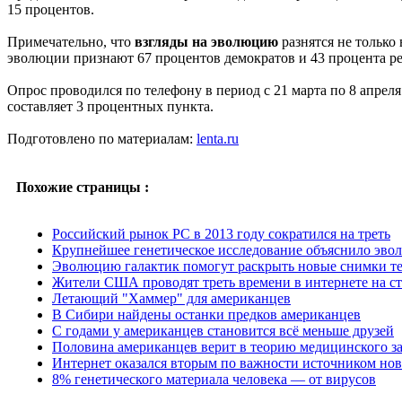
15 процентов.
Примечательно, что
взгляды на эволюцию
разнятся не только
эволюции признают 67 процентов демократов и 43 процента р
Опрос проводился по телефону в период с 21 марта по 8 апреля
составляет 3 процентных пункта.
Подготовлено по материалам:
lenta.ru
Похожие страницы :
Российский рынок PC в 2013 году сократился на треть
Крупнейшее генетическое исследование объяснило эво
Эволюцию галактик помогут раскрыть новые снимки те
Жители США проводят треть времени в интернете на ст
Летающий "Хаммер" для американцев
В Сибири найдены останки предков американцев
С годами у американцев становится всё меньше друзей
Половина американцев верит в теорию медицинского з
Интернет оказался вторым по важности источником нов
8% генетического материала человека — от вирусов