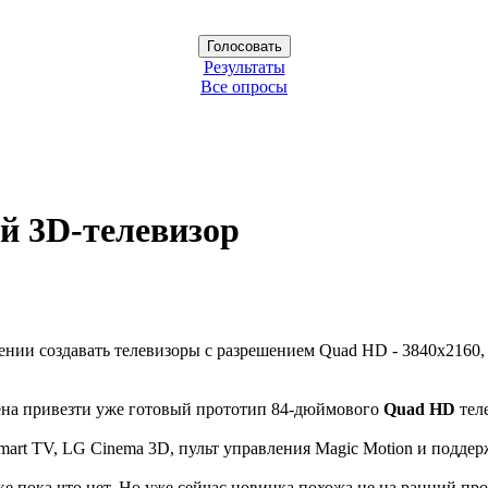
Результаты
Все опросы
й 3D-телевизор
ении создавать телевизоры с разрешением Quad HD - 3840x2160, 
ерена привезти уже готовый прототип 84-дюймового
Quad HD
тел
art TV, LG Cinema 3D, пульт управления Magic Motion и поддер
пока что нет. Но уже сейчас новинка похожа не на ранний прот