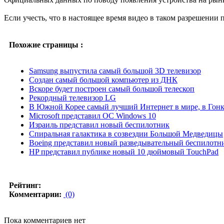
Если учесть, что в настоящее время видео в таком разрешении 
Похожие страницы :
Samsung выпустила самый большой 3D телевизор
Создан самый большой компьютер из ДНК
Вскоре будет построен самый большой телескоп
Рекордный телевизор LG
В Южной Корее самый лучший Интернет в мире, в Гонк
Microsoft представил ОС Windows 10
Израиль представил новый беспилотник
Спиральная галактика в созвездии Большой Медведицы
Boeing представил новый разведывательный беспилотн
HP представил публике новый 10 дюймовый TouchPad
Рейтинг:
Комментарии:
(0)
Пока комментариев нет