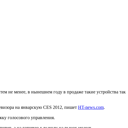
тем не менее, в нынешнем году в продаже такие устройства так
евизора на январскую CES 2012, пишет
HT-news.com
.
жку голосового управления.
отип, а на готовую к выходу на рынок модель.