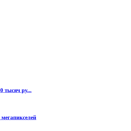
 тысяч ру...
 мегапикселей