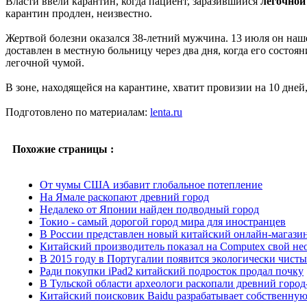
Власти ввели карантин, когда пациент, заразившийся
легочной
карантин продлен, неизвестно.
Жертвой болезни оказался 38-летний мужчина. 13 июля он нашел
доставлен в местную больницу через два дня, когда его состо
легочной чумой.
В зоне, находящейся на карантине, хватит провизии на 10 дне
Подготовлено по материалам:
lenta.ru
Похожие страницы :
От чумы США избавит глобальное потепление
На Ямале раскопают древний город
Недалеко от Японии найден подводный город
Токио - самый дорогой город мира для иностранцев
В России представлен новый китайский онлайн-магазин
Китайский производитель показал на Computex свой н
В 2015 году в Португалии появится экологически чисты
Ради покупки iPad2 китайский подросток продал почку
В Тульской области археологи раскопали древний город
Китайский поисковик Baidu разрабатывает собственн