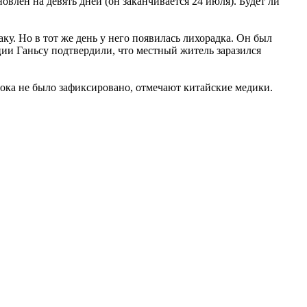
овлен на девять дней (он заканчивается 24 июля). Будет ли
ку. Но в тот же день у него появилась лихорадка. Он был
ции Ганьсу подтвердили, что местный житель заразился
пока не было зафиксировано, отмечают китайские медики.