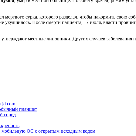
 чумой
, умер в местной больнице. По совету врачей, режим устан
 мертвого сурка, которого разделал, чтобы накормить свою соба
яние ухудшилось. После смерти пациента, 17 июля, власти провин
й, утверждают местные чиновники. Других случаев заболевания 
 jd.com
еобычный планшет
й город
-крепость
ую мобильную ОС с открытым исходным кодом