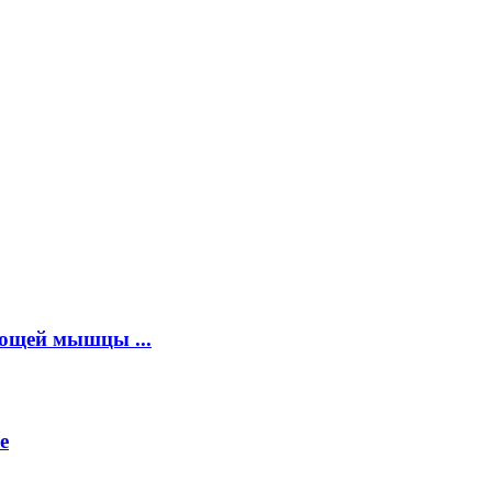
ющей мышцы ...
е