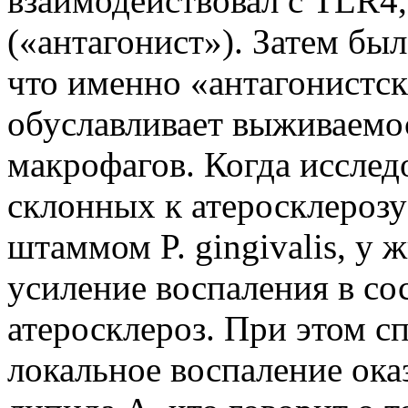
взаимодействовал с TLR4,
(«антагонист»). Затем бы
что именно «антагонистск
обуславливает выживаемос
макрофагов. Когда иссле
склонных к атеросклероз
штаммом P. gingivalis, у
усиление воспаления в со
атеросклероз. При этом с
локальное воспаление оказ