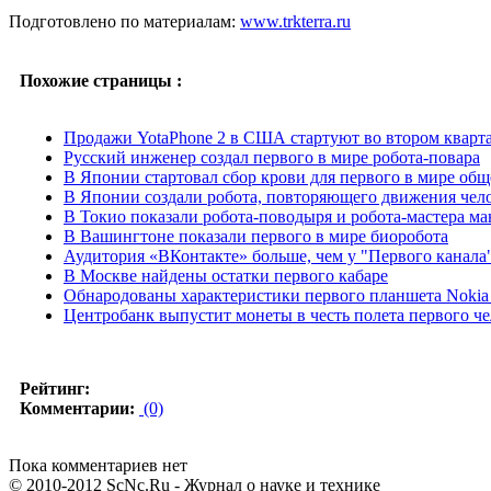
Подготовлено по материалам:
www.trkterra.ru
Похожие страницы :
Продажи YotaPhone 2 в США стартуют во втором кварта
Русский инженер создал первого в мире робота-повара
В Японии стартовал сбор крови для первого в мире об
В Японии создали робота, повторяющего движения чел
В Токио показали робота-поводыря и робота-мастера м
В Вашингтоне показали первого в мире биоробота
Аудитория «ВКонтакте» больше, чем у "Первого канала
В Москве найдены остатки первого кабаре
Обнародованы характеристики первого планшета Nokia
Центробанк выпустит монеты в честь полета первого че
Рейтинг:
Комментарии:
(0)
Пока комментариев нет
© 2010-2012 ScNc.Ru - Журнал о науке и технике