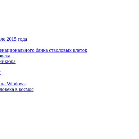
ле 2015 года
щенационального банка стволовых клеток
овека
аникюра
"
 на Windows
ловека в космос