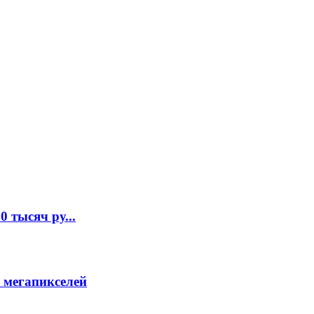
 тысяч ру...
 мегапикселей