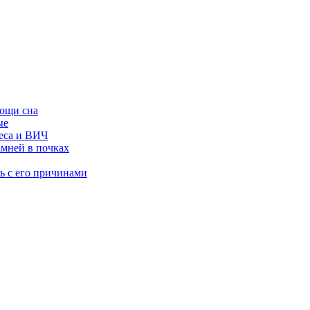
мощи сна
ые
песа и ВИЧ
амней в почках
ь с его причинами