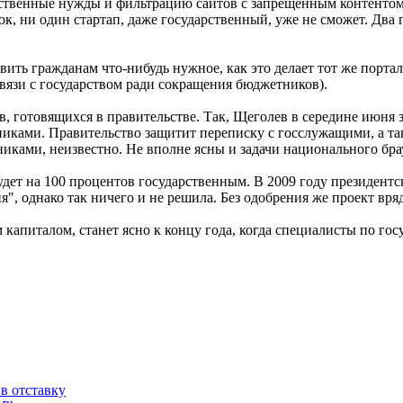
рственные нужды и фильтрацию сайтов с запрещенным контентом.
к, ни один стартап, даже государственный, уже не сможет. Два
ть гражданам что-нибудь нужное, как это делает тот же портал г
вязи с государством ради сокращения бюджетников).
в, готовящихся в правительстве. Так, Щеголев в середине июня 
никами. Правительство защитит переписку с госслужащими, а т
иками, неизвестно. Не вполне ясны и задачи национального брау
дет на 100 процентов государственным. В 2009 году президент
", однако так ничего и не решила. Без одобрения же проект вр
 капиталом, станет ясно к концу года, когда специалисты по г
в отставку