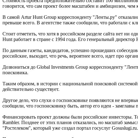
Стоимость проекта предположительно составит 100 миллионов 
говорится, что сам проект более масштабен и амбициозен, чем к
В самой Artur Hunt Group корреспонденту "Ленты.ру" отказал
превыше всего. В агентстве также сообщили, что работали с к
Стоит отметить, что хотя в российском разделе сайта нет ни о
Hunt работает в стране с 1994 года. Его генеральный директо
По данным газеты, кандидатов, успешно прошедших собеседова
российские, выходит, что речь, вероятнее всего, идет про ор
Дозвониться до Global Investments Group корреспонденту "Лент
поисковика.
Таким образом, в истории с национальной поисковой системой п
действительно существует.
Другое дело, что слухи о госпоисковике появляются не впервы
сообщили, что госпоисковику быть, автор его идеи - замглавы
Финансировать проект должны были российские инвесторы. Тогд
Rambler. Позднее от этих планов отказались, но масштаб замы
"Ростелеком", который уже создал портал госуслуг Gosuslugi.ru.