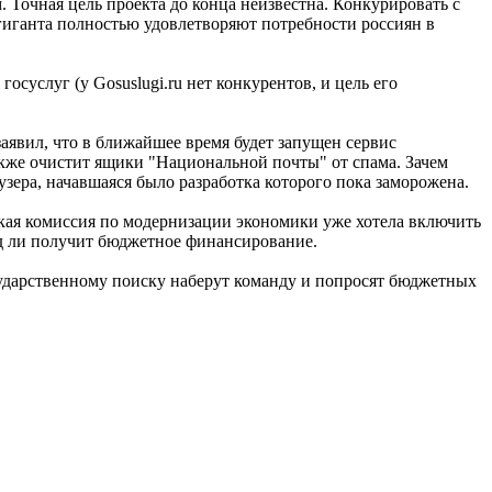
 Точная цель проекта до конца неизвестна. Конкурировать с
 гиганта полностью удовлетворяют потребности россиян в
осуслуг (у Gosuslugi.ru нет конкурентов, и цель его
заявил, что в ближайшее время будет запущен сервис
акже очистит ящики "Национальной почты" от спама. Зачем
зера, начавшаяся было разработка которого пока заморожена.
ская комиссия по модернизации экономики уже хотела включить
яд ли получит бюджетное финансирование.
осударственному поиску наберут команду и попросят бюджетных