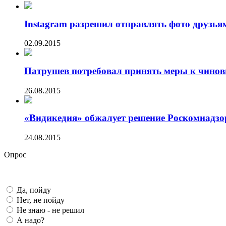
Instagram разрешил отправлять фото друзьям
02.09.2015
Патрушев потребовал принять меры к чиновн
26.08.2015
«Видикедия» обжалует решение Роскомнадзо
24.08.2015
Опрос
Да, пойду
Нет, не пойду
Не знаю - не решил
А надо?