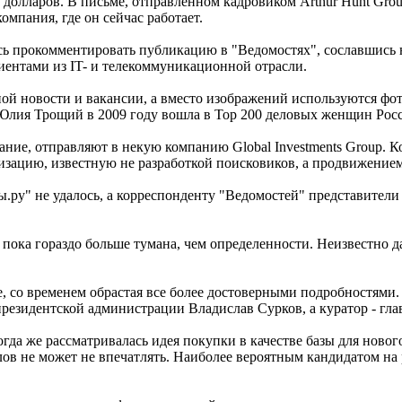
долларов. В письме, отправленном кадровиком Arthur Hunt Gro
омпания, где он сейчас работает.
ись прокомментировать публикацию в "Ведомостях", сославшись 
лиентами из IT- и телекоммуникационной отрасли.
дной новости и вакансии, а вместо изображений используются фот
р Юлия Трощий в 2009 году вошла в Top 200 деловых женщин Рос
ние, отправляют в некую компанию Global Investments Group. Ко
ганизацию, известную не разработкой поисковиков, а продвижени
ы.ру" не удалось, а корреспонденту "Ведомостей" представители
ока гораздо больше тумана, чем определенности. Неизвестно даж
е, со временем обрастая все более достоверными подробностями.
 президентской администрации Владислав Сурков, а куратор - г
а же рассматривалась идея покупки в качестве базы для нового
слов не может не впечатлять. Наиболее вероятным кандидатом на