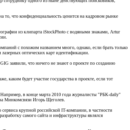
up сотруднику одного из ныне действующих поисковиков,
на то, что конфиденциальность ценится на кадровом рынке
ографии из клипарта iStockPhoto с водяными знаками, Artur
сии.
мпаний с похожим названием много, однако, если брать только
ем лазерных оптических карт идентификации.
 GIG заявили, что ничего не знают о проекте по созданию
е, каким будет участие государства в проекте, если тот
 Например, в конце марта 2010 года журналисты "РБК-daily"
лава Минкомсвязи Игорь Щеголев.
 сервиса крупной российской IT-компании, в частности
 разработку самого сайта и инфраструктуры являлся