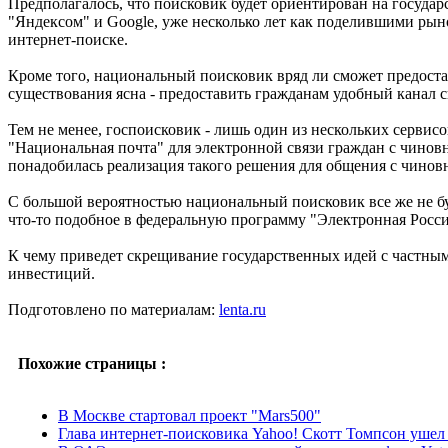
Предполагалось, что поисковик будет ориентирован на госуда
"Яндексом" и Google, уже несколько лет как поделившими рыно
интернет-поиске.
Кроме того, национальный поисковик вряд ли сможет предостави
существования ясна - предоставить гражданам удобный канал с
Тем не менее, госпоисковик - лишь один из нескольких сервисо
"Национальная почта" для электронной связи граждан с чинов
понадобилась реализация такого решения для общения с чиновн
С большой вероятностью национальный поисковик все же не бу
что-то подобное в федеральную программу "Электронная Россия
К чему приведет скрещивание государственных идей с частным
инвестиций.
Подготовлено по материалам:
lenta.ru
Похожие страницы :
В Москве стартовал проект "Mars500"
Глава интернет-поисковика Yahoo! Скотт Томпсон ушел 