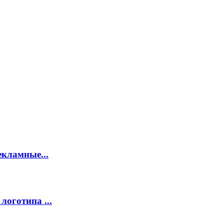
екламные...
логотипа ...