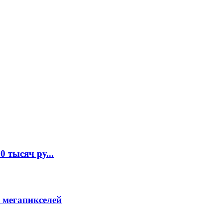
 тысяч ру...
 мегапикселей