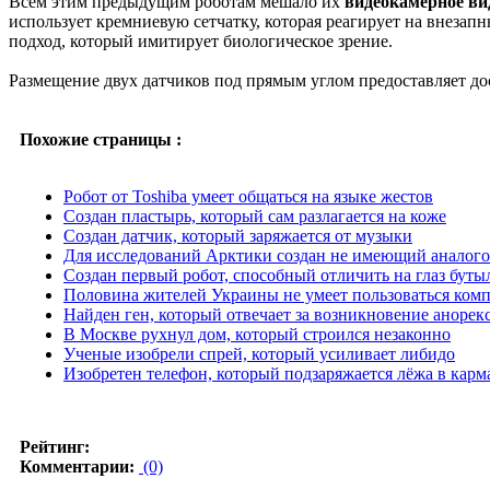
Всем этим предыдущим роботам мешало их
видеокамерное ви
использует кремниевую сетчатку, которая реагирует на внезап
подход, который имитирует биологическое зрение.
Размещение двух датчиков под прямым углом предоставляет до
Похожие страницы :
Робот от Toshiba умеет общаться на языке жестов
Создан пластырь, который сам разлагается на коже
Создан датчик, который заряжается от музыки
Для исследований Арктики создан не имеющий аналог
Создан первый робот, способный отличить на глаз буты
Половина жителей Украины не умеет пользоваться ком
Найден ген, который отвечает за возникновение анорек
В Москве рухнул дом, который строился незаконно
Ученые изобрели спрей, который усиливает либидо
Изобретен телефон, который подзаряжается лёжа в карм
Рейтинг:
Комментарии:
(0)