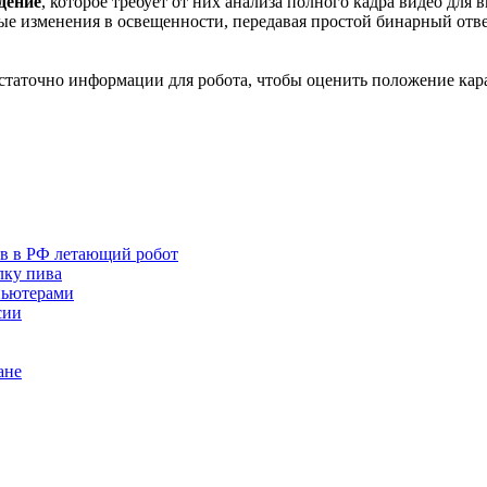
дение
, которое требует от них анализа полного кадра видео дл
ные изменения в освещенности, передавая простой бинарный отве
статочно информации для робота, чтобы оценить положение кара
ов в РФ летающий робот
лку пива
пьютерами
сии
ане