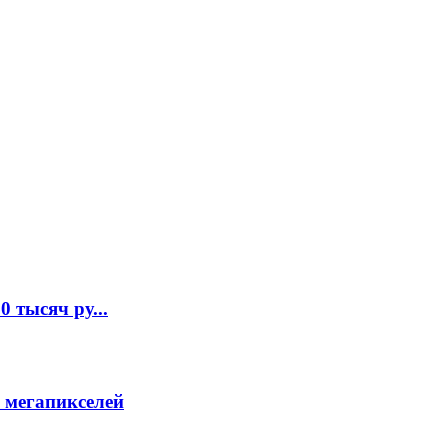
 тысяч ру...
 мегапикселей