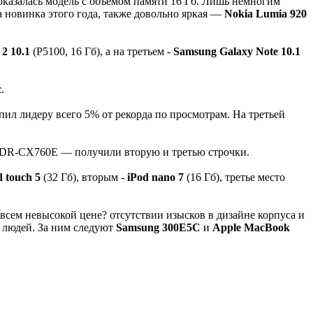
оказалась модель с объемом памяти 16 Гб. Лишь немногим
а новинка этого года, также довольно яркая —
Nokia Lumia 920
2 10.1
(P5100, 16 Гб), а на третьем -
Samsung Galaxy Note 10.1
c
.
пил лидеру всего 5% от рекорда по просмотрам. На третьей
DR-CX760E — получили вторую и третью строчки.
d touch 5
(32 Гб), вторым -
iPod nano 7
(16 Гб), третье место
совсем невысокой цене? отсутствии изысков в дизайне корпуса и
 людей. За ним следуют
Samsung 300E5C
и
Apple MacBook