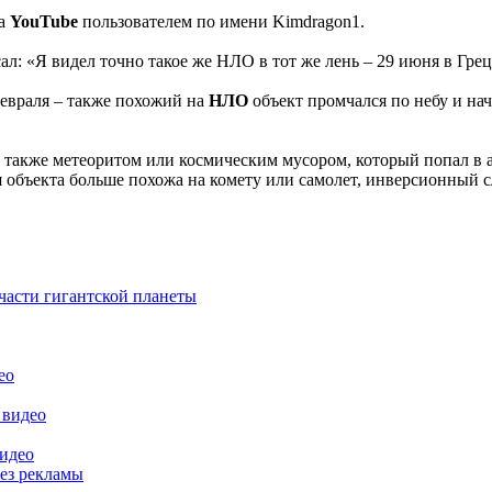
на
YouTube
пользователем по имени Kimdragon1.
ал: «Я видел точно такое же НЛО в тот же лень – 29 июня в Гре
февраля – также похожий на
НЛО
объект промчался по небу и нач
 также метеоритом или космическим мусором, который попал в а
 объекта больше похожа на комету или самолет, инверсионный сл
части гигантской планеты
ео
 видео
видео
без рекламы