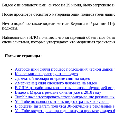
Видео с инопланетянами, снятое на 29 июня, было загружено 
После просмотра отснятого материала один пользователь напис
Нечто подобное также видели жители Берлина в Германии 11 
подковы.
Наблюдатели з НЛО полагают, что загадочный объект мог быть
специалистами, которые утверждают, что медленная траектория
Похожие страницы :
Астрофизики сняли процесс поглощения черной дырой 
Как осьминоги реагируют на видео
Дымчатый леопард впервые снят на видео
Американец снял снежного человека на видео
В США разработаны контактные линзы с функцией вид
Видео с Марса в режиме онлайн уже в 2018 году
Tumblr начал тестировать автопроигрывание рекламных
YouTube позволил смотреть видео с разных ракурсов
В соцсети Instagram появятся 30-секундные рекламные 
YouTube введет до конца года плату за просмотр видео 