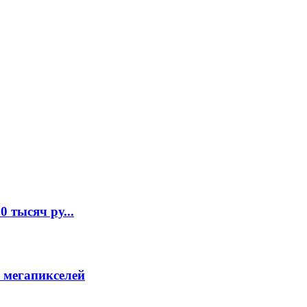
 тысяч ру...
 мегапикселей