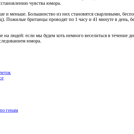
сстановлению чувства юмора.
ньше и меньше. Большинство из них становятся сварливыми, бе
иц). Пожилые британцы проводят по 1 часу и 41 минуте в день, б
 на людей: если мы будем хоть немного веселиться в течение дня
сследованием юмора.
леток
се
 по генам