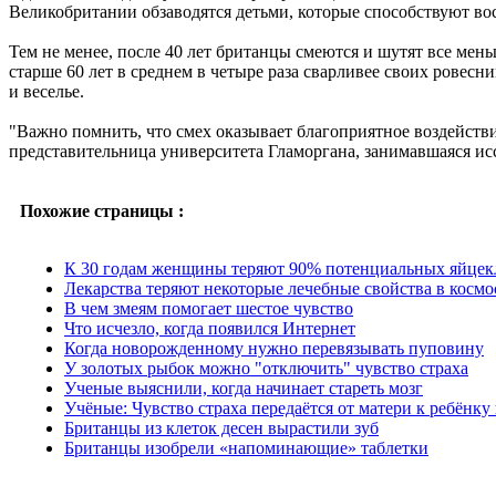
Великобритании обзаводятся детьми, которые способствуют во
Тем не менее, после 40 лет британцы смеются и шутят все ме
старше 60 лет в среднем в четыре раза сварливее своих ровесн
и веселье.
"Важно помнить, что смех оказывает благоприятное воздействие
представительница университета Гламоргана, занимавшаяся и
Похожие страницы :
К 30 годам женщины теряют 90% потенциальных яйцек
Лекарства теряют некоторые лечебные свойства в космо
В чем змеям помогает шестое чувство
Что исчезло, когда появился Интернет
Когда новорожденному нужно перевязывать пуповину
У золотых рыбок можно "отключить" чувство страха
Ученые выяснили, когда начинает стареть мозг
Учёные: Чувство страха передаётся от матери к ребёнку
Британцы из клеток десен вырастили зуб
Британцы изобрели «напоминающие» таблетки