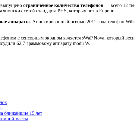
ет выпущено
ограниченное количество телефонов
— всего 12 тыс
я японских сетей стандарта PHS, которых нет в Европе.
ные аппараты
. Анонсированный осенью 2011 года телефон Will
фоном с сенсорным экраном является sWaP Nova, который весит 4
рисудили 62,7-граммовому аппарату modu W.
чок
ль
на ближайшие 15 лет
 земной массы