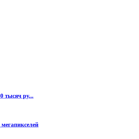
 тысяч ру...
 мегапикселей