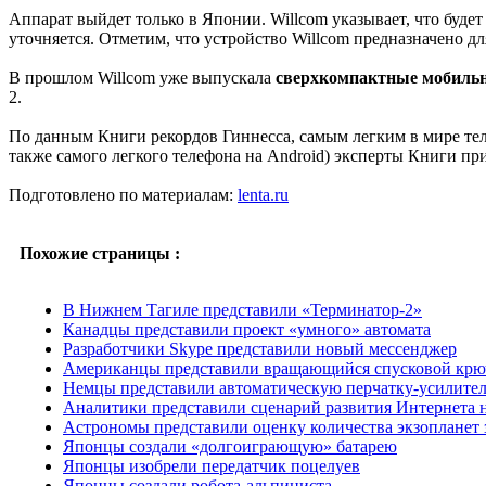
Аппарат выйдет только в Японии. Willcom указывает, что буд
уточняется. Отметим, что устройство Willcom предназначено дл
В прошлом Willcom уже выпускала
сверхкомпактные мобиль
2.
По данным Книги рекордов Гиннесса, самым легким в мире теле
также самого легкого телефона на Android) эксперты Книги п
Подготовлено по материалам:
lenta.ru
Похожие страницы :
В Нижнем Тагиле представили «Терминатор-2»
Канадцы представили проект «умного» автомата
Разработчики Skype представили новый мессенджер
Американцы представили вращающийся спусковой крю
Немцы представили автоматическую перчатку-усилите
Аналитики представили сценарий развития Интернета 
Астрономы представили оценку количества экзопланет
Японцы создали «долгоиграющую» батарею
Японцы изобрели передатчик поцелуев
Японцы создали робота-альпиниста