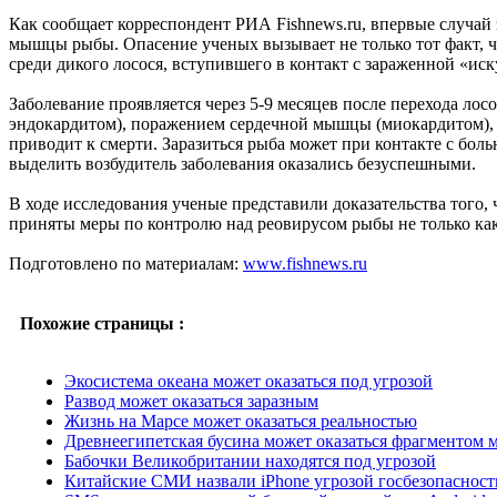
Как сообщает корреспондент РИА Fishnews.ru, впервые случай 
мышцы рыбы. Опасение ученых вызывает не только тот факт, ч
среди дикого лосося, вступившего в контакт с зараженной «ис
Заболевание проявляется через 5-9 месяцев после перехода ло
эндокардитом), поражением сердечной мышцы (миокардитом), 
приводит к смерти. Заразиться рыба может при контакте с бол
выделить возбудитель заболевания оказались безуспешными.
В ходе исследования ученые представили доказательства того,
приняты меры по контролю над реовирусом рыбы не только как
Подготовлено по материалам:
www.fishnews.ru
Похожие страницы :
Экосистема океана может оказаться под угрозой
Развод может оказаться заразным
Жизнь на Марсе может оказаться реальностью
Древнеегипетская бусина может оказаться фрагментом 
Бабочки Великобритании находятся под угрозой
Китайские СМИ назвали iPhone угрозой госбезопасност