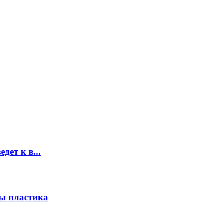
дет к в...
ы пластика