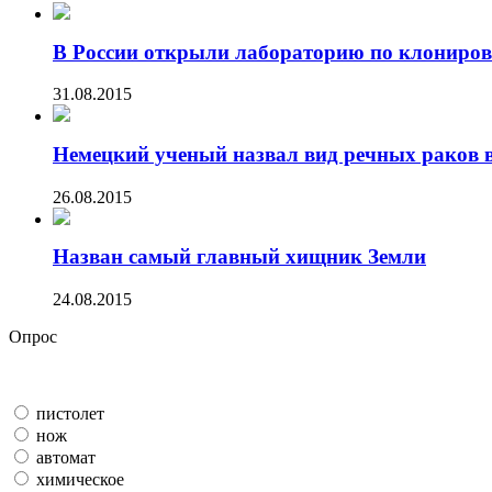
В России открыли лабораторию по клониров
31.08.2015
Немецкий ученый назвал вид речных раков в 
26.08.2015
Назван самый главный хищник Земли
24.08.2015
Опрос
пистолет
нож
автомат
химическое