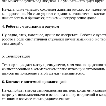
что может получить род людской. Не умирать - это будет круто.
Наука вполне успешно сохраняет живыми множество человеческ
канцерогенны. Но если удастся сохранить человеческие клетки
начнет бегать и брыкаться, причем - неопределенно долго.
4. Роботы с чувствами и разумом
Ну ладно, этих, наверное, лучше не изобретать. Роботы с чув
роботе в роли симпатичной служанки звучит заманчиво, но те
этих людей».
5. Телепортация
Телепортация дает массу преимуществ, хотя можно представить,
жизнеспособный в коммерческом плане летающий автомобиль, а 
шансов на появление у этой штуки - меньше всего.
6. Контакт с внеземной цивилизацией
Наука пойдет вперед семимильными шагами, когда мы наладим 
встречу с инопланетянами в основном в виде вторжений и конф
слышим в космосе только радиомолчание.