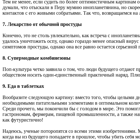
Тем не менее, если судить по более оптимистичным картинам о
думали, что отыскали в Перу мумию инопланетянина, но скоре
контактов с его живыми собратьями. Так что, возвращаемся на 
7. Лекарство от обычной простуды
Конечно, это не столь увлекательно, как встреча с инопланет
удалось уничтожить оспу, однако гораздо менее опасный вирус
симптомов простуды, однако она все равно остается серьезной 
8. Супермодные комбинезоны
Поп-культура четко заявила о том, что люди будущего отдают
обществом носить один-единственный практичный наряд. Плюс 
9. Еда в таблетках
Вообразите следующую картину: вместо того, чтобы целыми дн
необходимыми питательными элементами в оптимальном количес
Среди прочего, мы покончили бы с голодом в мире. Это помо
гастрономам, фермерам, пищевой промышленности, а также на
как футуристично!
Надеюсь, ученые поторопятся со всеми этими изобретениями. М
когда вы из будущего попадаете в прошлое, чтобы убить себя мо