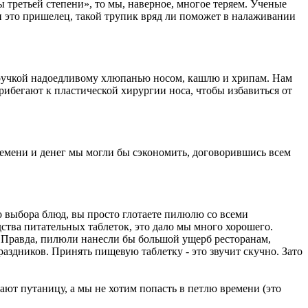
 третьей степени», то мы, наверное, многое теряем. Ученые
и это пришелец, такой трупик вряд ли поможет в налаживании
ть ручкой надоедливому хлюпанью носом, кашлю и хрипам. Нам
рибегают к пластической хирургии носа, чтобы избавиться от
ремени и денег мы могли бы сэкономить, договорившись всем
о выбора блюд, вы просто глотаете пилюлю со всеми
тва питательных таблеток, это дало мы много хорошего.
 Правда, пилюли нанесли бы большой ущерб ресторанам,
дников. Принять пищевую таблетку - это звучит скучно. Зато
ают путаницу, а мы не хотим попасть в петлю времени (это