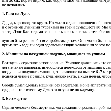
Мы до сих пор не видим, как люди летают на выходные на Луну
не появились.
1. База на Луне.
Да, да, марсоход это круто. Но мы-то ждали полноценной, пос
и с бурными лунными тусовками на грани сумасшествия. Мы хо
звезда Лэнс Басс стремится попасть в космос и заявляет об этом
лунная база решила бы все проблемы разом. Они могли бы наня
приманка - ведь ни один здравомыслящий человек ни за что не
2. Машины на воздушной подушке, мчащиеся по улицам
Вот здесь - серьезное разочарование. Уличное движение - это 
летательные аппараты, являющиеся переходом от машины к сам
воздушной подушке - машины, зависающие на высоте 6 -7 метро
появятся четкие правила, куда можно ехать, а куда нельзя, чт
Google сумел сделать машины без водителей, но не аппараты н
среднестатистическому Джо эти штуки не по карману.
3. Бессмертие
Сделав человека бессмертным, мы создадим огромные проблемы 