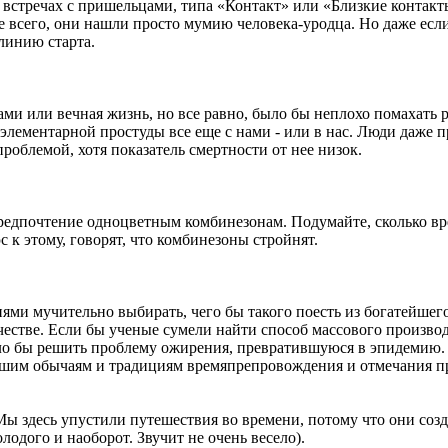
 встречах с пришельцами, типа «Контакт» или «Близкие контакты
е всего, они нашли просто мумию человека-уродца. Но даже есл
линию старта.
янами или вечная жизнь, но все равно, было бы неплохо помаха
 элементарной простуды все еще с нами - или в нас. Люди даже п
проблемой, хотя показатель смертности от нее низок.
 предпочтение одноцветным комбинезонам. Подумайте, сколько в
к этому, говорят, что комбинезоны стройнят.
ями мучительно выбирать, чего бы такого поесть из богатейшег
тве. Если бы ученые сумели найти способ массового производс
гло бы решить проблему ожирения, превратившуюся в эпидемию.
шим обычаям и традициям времяпрепровождения и отмечания праз
ы здесь упустили путешествия во времени, потому что они созд
лодого и наоборот. Звучит не очень весело).