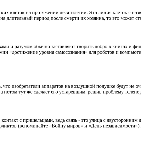
их клеток на протяжении десятилетий. Эта линия клеток с наз
 на длительный период после смерти их хозяина, то это может с
ствами и разумом обычно заставляют творить добро в книгах и ф
рмин «достижение уровня самосознания» для роботов и компьюте
 что изобретатели аппаратов на воздушной подушке будут не оче
потом тут же сделает его устаревшим, решив проблему телепорт
контакт с пришельцами, ведь связь - это улица с двусторонним 
ликтов (вспоминайте «Войну миров» и «День независимости»), то