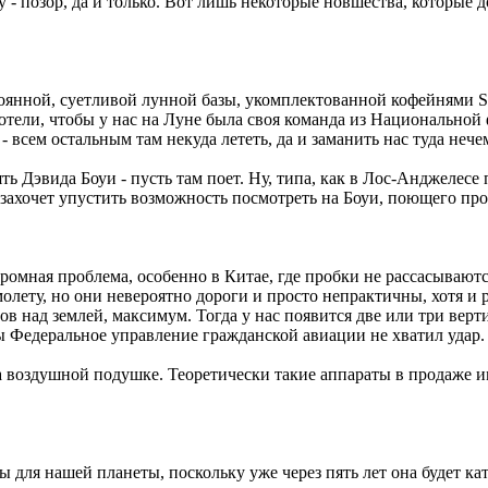
 - позор, да и только. Вот лишь некоторые новшества, которые 
тоянной, суетливой лунной базы, укомплектованной кофейнями St
тели, чтобы у нас на Луне была своя команда из Национальной 
 - всем остальным там некуда лететь, да и заманить нас туда нече
ть Дэвида Боуи - пусть там поет. Ну, типа, как в Лос-Анджелес
 захочет упустить возможность посмотреть на Боуи, поющего пр
огромная проблема, особенно в Китае, где пробки не рассасывают
олету, но они невероятно дороги и просто непрактичны, хотя и
в над землей, максимум. Тогда у нас появится две или три вер
обы Федеральное управление гражданской авиации не хватил удар.
а воздушной подушке. Теоретически такие аппараты в продаже им
для нашей планеты, поскольку уже через пять лет она будет кат