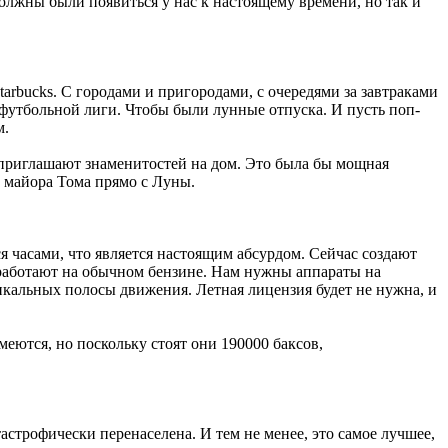
должны были появиться у нас к настоящему времени, но так и
arbucks. С городами и пригородами, с очередями за завтраками
футбольной лиги. Чтобы были лунные отпуска. И пусть поп-
м.
е приглашают знаменитостей на дом. Это была бы мощная
о майора Тома прямо с Луны.
ся часами, что является настоящим абсурдом. Сейчас создают
 работают на обычном бензине. Нам нужны аппараты на
тикальных полосы движения. Летная лицензия будет не нужна, и
еются, но поскольку стоят они 190000 баксов,
астрофически перенаселена. И тем не менее, это самое лучшее,