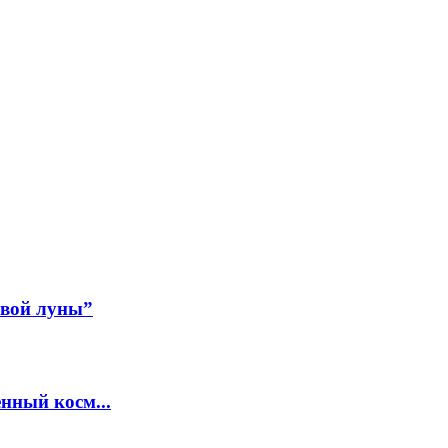
авой луны”
нный косм...