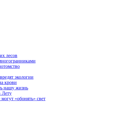
их лесов
 многогранниками
потомство
вредят экологии
на крови
ть нашу жизнь
в Лету
могут «обонять» свет